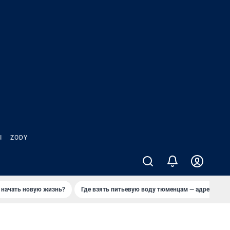
Ы
ZODY
 начать новую жизнь?
Где взять питьевую воду тюменцам — адреса