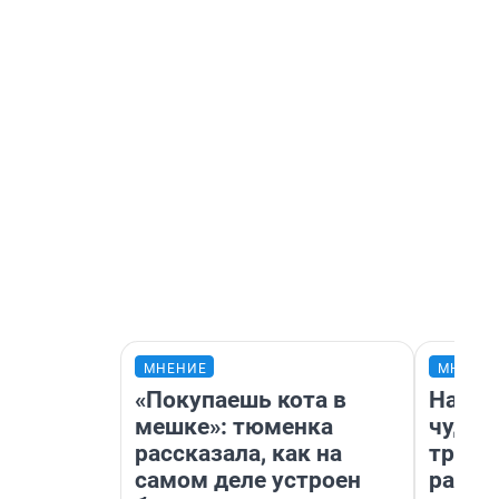
МНЕНИЕ
МНЕНИ
«Покупаешь кота в
Насле
мешке»: тюменка
чудом
рассказала, как на
транс
самом деле устроен
разне