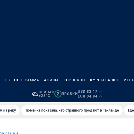
ТЕЛЕПРОГРАММА
АФИША
ГОРОСКОП
КУРСЫ ВАЛЮТ
ИГР
USD 82,17
СЕЙЧАС
2
ПРОБКИ
+28°C
EUR 94,84
м на реку
Тюменка показала, что странного продают в Таиланде
Где