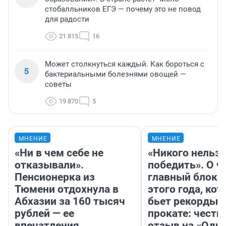
стобалльников ЕГЭ — почему это не повод
для радости
21 815
16
Может столкнуться каждый. Как бороться с
5
бактериальными болезнями овощей —
советы
19 870
5
МНЕНИЕ
МНЕНИЕ
«Ни в чем себе не
«Никого нельз
отказывали».
победить». О ч
Пенсионерка из
главный блокб
Тюмени отдохнула в
этого года, ко
Абхазии за 160 тысяч
бьет рекорды 
рублей — ее
прокате: честн
впечатления
отзыв на «Оди