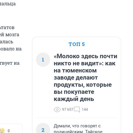
пальца
ьтатов
ей мозга
алась
ТОП 5
вовало на
«Молоко здесь почти
1
никто не видит»: как
твует на
на тюменском
заводе делают
продукты, которые
вы покупаете
каждый день
97 657
144
Думали, что говорят с
2
0
полицейским. Тайское