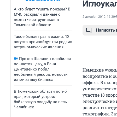
Иглоука
А кто будет тушить пожары? В
МЧС раскрыли данные о
2 декабря 2010, 16:30
нехватке сотрудников в
Тюменской области
Написать
Такое бывает раз в жизни: 12
августа произойдут три редких
астрономических явления
Прохор Шаляпин влюбился
по-настоящему, а Ваня
Дмитриенко побил
Немецкие учены
необычный рекорд: новости
восприятие и о
из мира шоу-бизнеса
эффект. В эксп
университетско
В Тюменской области погиб
участие 18 здо
врач, который устроил
электрические 
байкерскую свадьбу на весь
Челябинск
различных отде
томографии. За