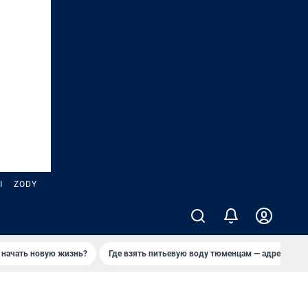
Ы
ZODY
 начать новую жизнь?
Где взять питьевую воду тюменцам — адреса