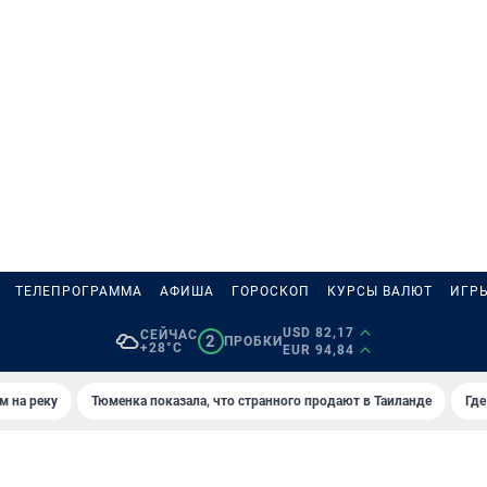
ТЕЛЕПРОГРАММА
АФИША
ГОРОСКОП
КУРСЫ ВАЛЮТ
ИГР
USD 82,17
СЕЙЧАС
2
ПРОБКИ
+28°C
EUR 94,84
м на реку
Тюменка показала, что странного продают в Таиланде
Где