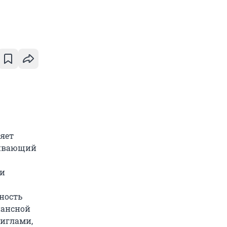
яет
ливающий
ли
ность
нансной
 иглами,