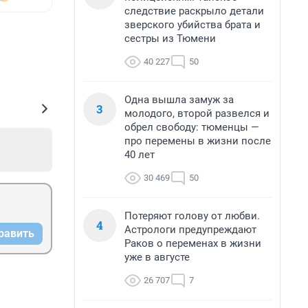
следствие раскрыло детали
зверского убийства брата и
сестры из Тюмени
40 227
50
Одна вышла замуж за
3
молодого, второй развелся и
обрел свободу: тюменцы —
про перемены в жизни после
40 лет
30 469
50
Потеряют голову от любви.
4
Астрологи предупреждают
равить
Раков о переменах в жизни
уже в августе
26 707
7