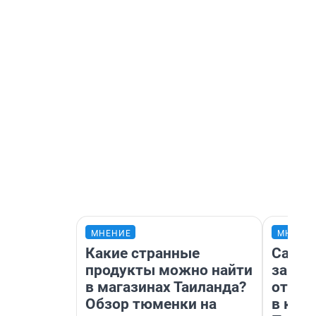
МНЕНИЕ
МНЕНИ
Какие странные
Самая
продукты можно найти
загра
в магазинах Таиланда?
отпра
Обзор тюменки на
в каз