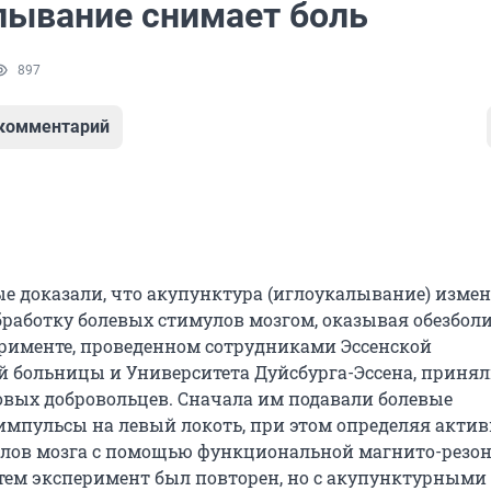
лывание снимает боль
897
 комментарий
е доказали, что акупунктура (иглоукалывание) измен
бработку болевых стимулов мозгом, оказывая обезбо
ерименте, проведенном сотрудниками Эссенской
й больницы и Университета Дуйсбурга-Эссена, приня
ровых добровольцев. Сначала им подавали болевые
импульсы на левый локоть, при этом определяя актив
лов мозга с помощью функциональной магнито-резо
тем эксперимент был повторен, но с акупунктурными