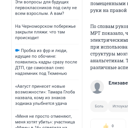
Эти вопросы для будущих
помещенными ме
первоклассников под силу не
руки на правой 
всем взрослым. А вам?
По словам руко
На Черноморском побережье
закрыли пляжи: что там
МРТ показало, 
происходит
электрическим
при использова
Пробка из фур и люди,
структуры мозг
идущие по обочине:
анальгетикам. 
появились кадры сразу после
различные аспе
ДТП, где самосвал снес
надземник под Тюменью
Елизаве
«Август принесет новые
возможности»: Тамара Глоба
назвала, кому из знаков
зодиака улыбнется удача
Боль
Иглоука
«Меня не просто отменяют,
меня хотят убить»: участница
0
«Мамы в 16» ответила на