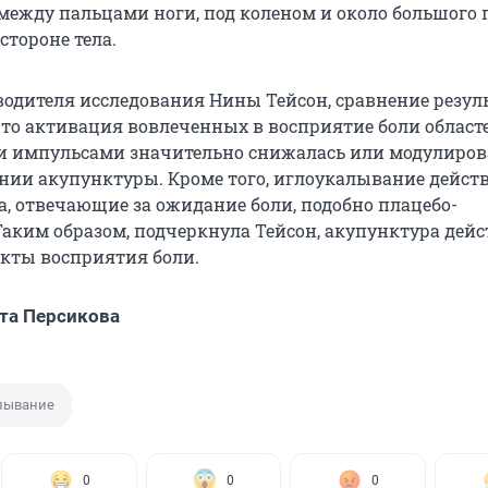
жду пальцами ноги, под коленом и около большого 
стороне тела.
водителя исследования Нины Тейсон, сравнение резул
что активация вовлеченных в восприятие боли област
и импульсами значительно снижалась или модулиров
нии акупунктуры. Кроме того, иглоукалывание дейст
а, отвечающие за ожидание боли, подобно плацебо-
Таким образом, подчеркнула Тейсон, акупунктура дейс
кты восприятия боли.
та Персикова
лывание
0
0
0