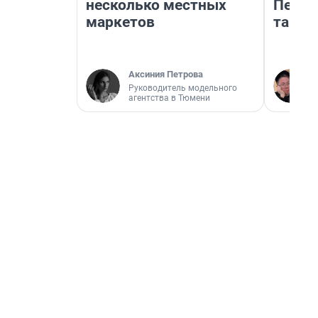
несколько местных
Петро
маркетов
там п
Аксиния Петрова
Руководитель модельного
агентства в Тюмени