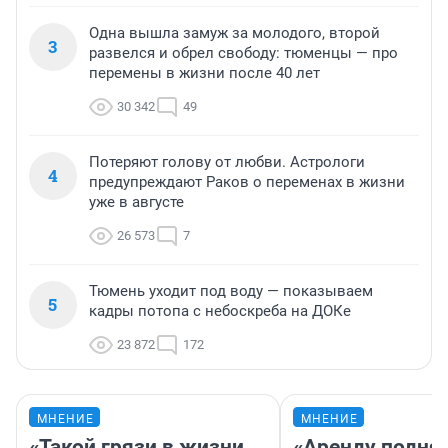
Одна вышла замуж за молодого, второй
3
развелся и обрел свободу: тюменцы — про
перемены в жизни после 40 лет
30 342
49
Потеряют голову от любви. Астрологи
4
предупреждают Раков о переменах в жизни
уже в августе
26 573
7
Тюмень уходит под воду — показываем
5
кадры потопа с небоскреба на ДОКе
23 872
172
МНЕНИЕ
МНЕНИЕ
«Такой грязи в жизни
«Аренду подня