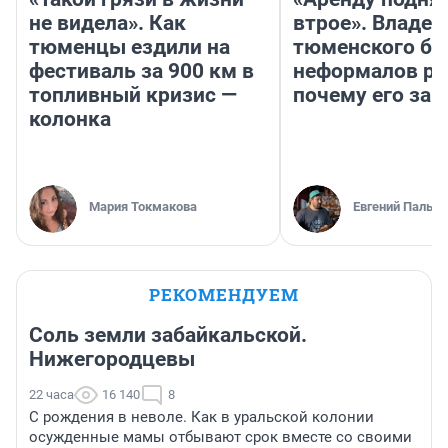
не видела». Как
втрое». Владел
тюменцы ездили на
тюменского ба
фестиваль за 900 км в
неформалов ра
топливный кризис —
почему его за
колонка
Мария Токмакова
Евгений Пальян
РЕКОМЕНДУЕМ
Соль земли забайкальской.
Нижегородцевы
22 часа
16 140
8
С рождения в неволе. Как в уральской колонии
осужденные мамы отбывают срок вместе со своими