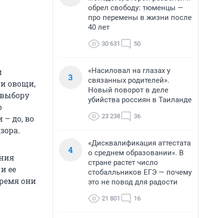
обрел свободу: тюменцы —
про перемены в жизни после
40 лет
30 631
50
«Насиловал на глазах у
и
3
связанных родителей».
 и овощи,
Новый поворот в деле
 выбору
убийства россиян в Таиланде
о
23 238
36
– до, во
зора.
«Дисквалификация аттестата
4
о среднем образовании». В
ения
стране растет число
и ее
стобалльников ЕГЭ — почему
время они
это не повод для радости
21 801
16