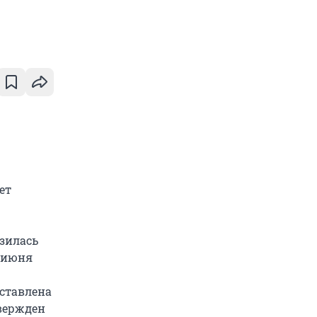
ет
зилась
9 июня
оставлена
твержден