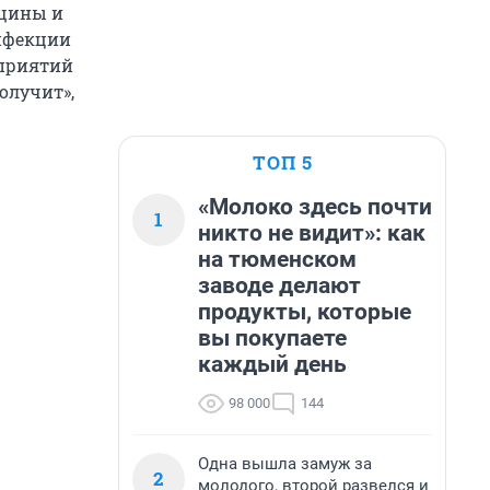
нщины и
инфекции
оприятий
олучит»,
ТОП 5
«Молоко здесь почти
1
никто не видит»: как
на тюменском
заводе делают
продукты, которые
вы покупаете
каждый день
98 000
144
Одна вышла замуж за
2
молодого, второй развелся и