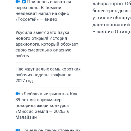
Пришлось спасаться
лабораторно. О
через окно. В Тюмени
более трех дес
неадекват напал на офис
у них не обнар
«Россетей» — видео
дает оснований 
– заявил Онище
Укусила змея? Зато паука
нового открыл! История
арахнолога, который обожает
свою смертельно опасную
работу
Нас ждут целых семь коротких
рабочих недель: график на
2027 год
«Люблю выигрывать!» Как
39-летняя парикмахер
покорила жюри конкурса
«Миссис Земля — 2026» в
Малайзии
Почему он такой странный?