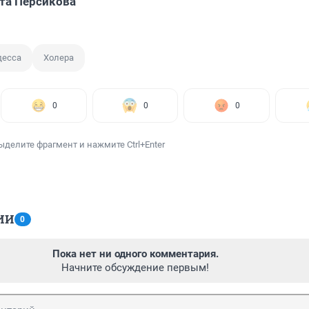
та Персикова
десса
Холера
0
0
0
ыделите фрагмент и нажмите Ctrl+Enter
ИИ
0
Пока нет ни одного комментария.
Начните обсуждение первым!