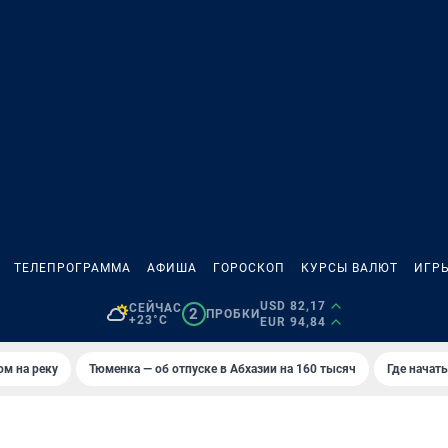
ТЕЛЕПРОГРАММА
АФИША
ГОРОСКОП
КУРСЫ ВАЛЮТ
ИГР
USD 82,17
СЕЙЧАС
2
ПРОБКИ
+23°C
EUR 94,84
ом на реку
Тюменка — об отпуске в Абхазии на 160 тысяч
Где начат