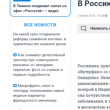
В Росси
В Тюмени неадекват напал на
офис «Россетей» — видео
5 июля 2010, 15:28
ВСЕ НОВОСТИ
Написать
На какой срок отодвинули
реформу семейной ипотеки: в
правительстве назвали риски
Как снимают детективный
триллер про «свинцового
маньяка» со звездами
Россиянка, прил
сериалов: фото со съемок и
«Интерфакс» со
первые подробности
Онищенко. Нал
авиакомпании 
Микрофренч, неон и
холерой в Индии
леопард: показываем самые
она почувствов
модные варианты
французского маникюра
заболевания, в 
в московскую к