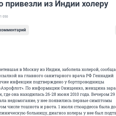
ю привезли из Индии холеру
1 050
 комментарий
етевшая в Москву из Индии, заболела холерой, сообща
 ссылкой на главного санитарного врача РФ Геннадий
ичие инфекции подтверждено у бортпроводницы
«Аэрофлот». По информации Онищенко, женщина зара
, где она находилась 26-28 июня 2010 года. Вечером 2
ала недомогание, у нее появились первые симптомы
том числе тошнота и рвота. 1 июля стюардесса была д
линическую больницу, диагноз холеры у нее был под