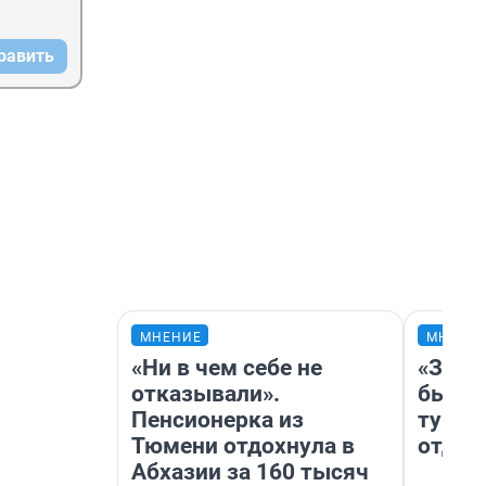
равить
МНЕНИЕ
МНЕНИ
«Ни в чем себе не
«За н
отказывали».
были 
Пенсионерка из
турис
Тюмени отдохнула в
отдых
Абхазии за 160 тысяч