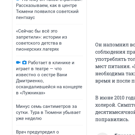
Рассказываем, как в центре
Тюмени появился советский
пентхаус
«Сейчас бы всё это
запретили»: истории из
советского детства в
Он напомнил вс
пионерских лагерях
соблюдения пра
употреблять тол
Работает в клинике и
мест питания. 
играет в театре — что
необходима так
известно о сестре Вани
время и после п
Дмитриенко,
оскандалившейся на концерте
в «Лужниках»
В июне 2010 го
холерой. Симп
Минус семь сантиметров за
десятимесячной
сутки. Тура в Тюмени убывает
уже неделю
поправились.
Врач предупредил о