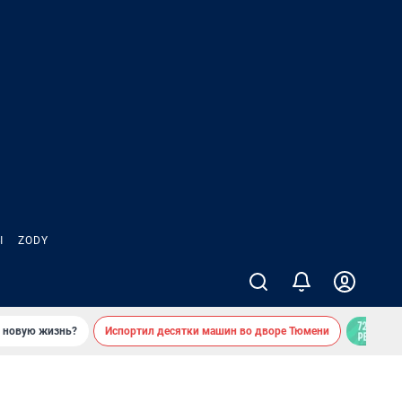
Ы
ZODY
ь новую жизнь?
Испортил десятки машин во дворе Тюмени