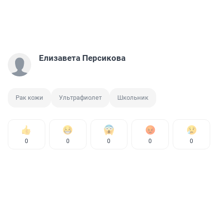
Елизавета Персикова
Рак кожи
Ультрафиолет
Школьник
0
0
0
0
0