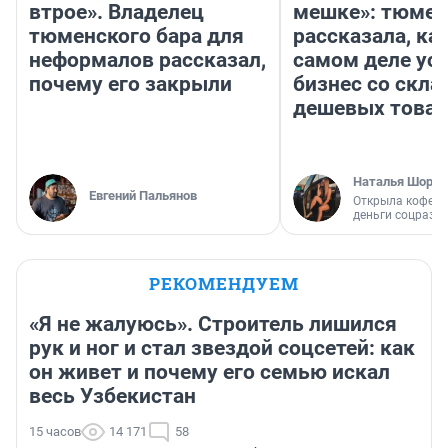
втрое». Владелец
мешке»: тюмен
тюменского бара для
рассказала, как
неформалов рассказал,
самом деле ус
почему его закрыли
бизнес со скл
дешевых това
Наталья Шорох
Евгений Пальянов
Открыла кофейн
деньги соцразв
РЕКОМЕНДУЕМ
«Я не жалуюсь». Строитель лишился
рук и ног и стал звездой соцсетей: как
он живет и почему его семью искал
весь Узбекистан
15 часов
14 171
58