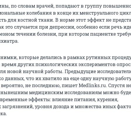
ы, по словам врачей, попадают в группу повышенно
мональные колебания в конце их менструального цик
ть для костной ткани. В норме этот эффект не предст
ак это случается при депрессии, особенно если речь иде
ьезном течении болезни, при котором пациентке требу
хиатра.
снимки, которые делались в рамках рутинных процеду
 время других психологических экспериментов опро
для новой научной работы. Предыдущие исследовател
о данных, что их хватило на еще одну научную работу
вероятно, не последнюю, пишет Medlinks.ru. Спустя н
по нынешним медицинским исследованиям можно буде
временные эффекты: влияние питания, курения,
агрязнений, уровня дохода и множества иных факто
ка.