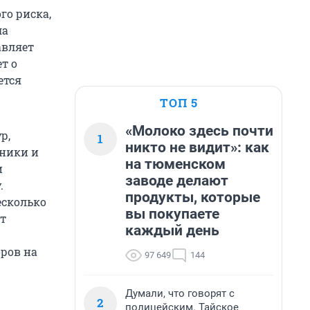
го риска,
ла
авляет
т о
ется
ТОП 5
«Молоко здесь почти
р,
1
никто не видит»: как
сники и
на тюменском
и
заводе делают
.
продукты, которые
есколько
вы покупаете
т
каждый день
ров на
97 649
144
Думали, что говорят с
2
полицейским. Тайское