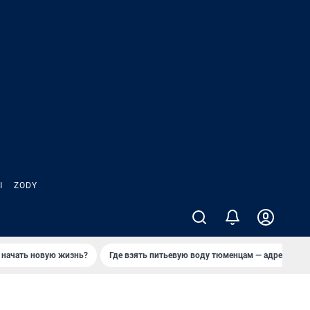
Ы
ZODY
 начать новую жизнь?
Где взять питьевую воду тюменцам — адреса