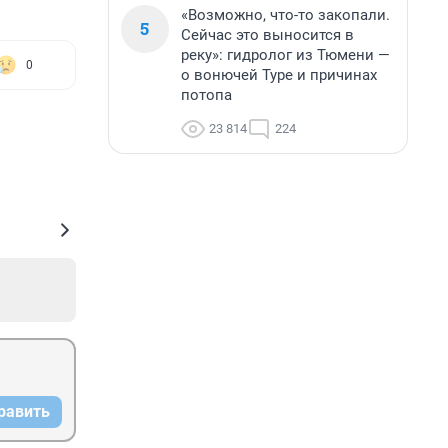
«Возможно, что-то закопали.
5
Сейчас это выносится в
реку»: гидролог из Тюмени —
0
о вонючей Туре и причинах
потопа
23 814
224
равить