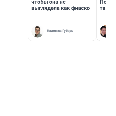
чтобы она не
Петро
выглядела как фиаско
там п
Надежда Губарь