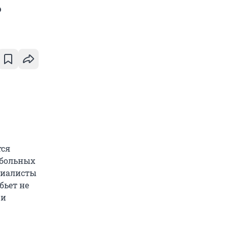
ь
тся
 больных
ециалисты
бьет не
 и