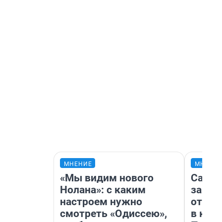
МНЕНИЕ
МНЕНИ
«Мы видим нового
Самая
Нолана»: с каким
загра
настроем нужно
отпра
смотреть «Одиссею»,
в каз