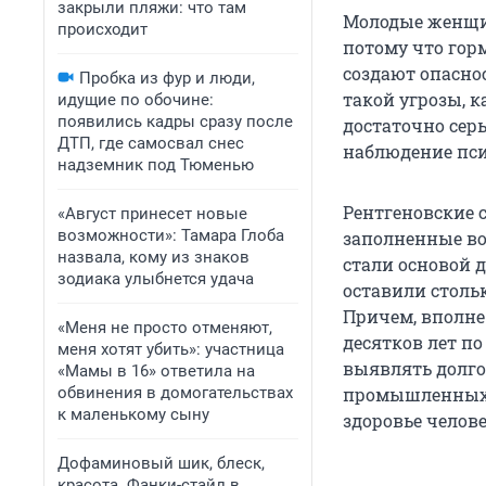
закрыли пляжи: что там
Молодые женщин
происходит
потому что гор
создают опаснос
Пробка из фур и люди,
такой угрозы, к
идущие по обочине:
появились кадры сразу после
достаточно сер
ДТП, где самосвал снес
наблюдение пси
надземник под Тюменью
Рентгеновские 
«Август принесет новые
возможности»: Тамара Глоба
заполненные во
назвала, кому из знаков
стали основой 
зодиака улыбнется удача
оставили стольк
Причем, вполне 
«Меня не просто отменяют,
десятков лет 
меня хотят убить»: участница
выявлять долго
«Мамы в 16» ответила на
обвинения в домогательствах
промышленных з
к маленькому сыну
здоровье челове
Дофаминовый шик, блеск,
красота. Фанки-стайл в