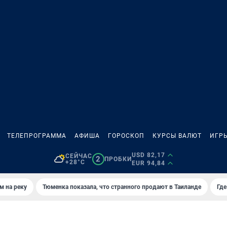
ТЕЛЕПРОГРАММА
АФИША
ГОРОСКОП
КУРСЫ ВАЛЮТ
ИГР
USD 82,17
СЕЙЧАС
2
ПРОБКИ
+28°C
EUR 94,84
м на реку
Тюменка показала, что странного продают в Таиланде
Где