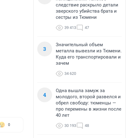
следствие раскрыло детали
зверского убийства брата и
сестры из Тюмени
39 413
47
Значительный объем
3
металла вывезли из Тюмени.
Куда его транспортировали и
зачем
34 620
Одна вышла замуж за
4
молодого, второй развелся и
обрел свободу: тюменцы —
про перемены в жизни после
40 лет
0
30 193
48