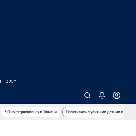
Ы
ZODY
ЧП на аттракционах в Тюмени
Простились с убитыми детьми в Таила