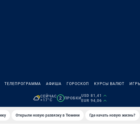
ТЕЛЕПРОГРАММА
АФИША
ГОРОСКОП
КУРСЫ ВАЛЮТ
ИГР
USD 81,41
СЕЙЧАС
2
ПРОБКИ
+17°C
EUR 94,06
еку
Открыли новую развязку в Тюмени
Где начать новую жизнь?