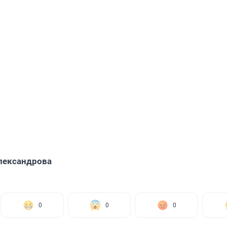
лександрова
0
0
0