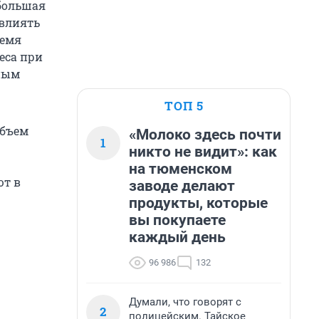
 большая
овлиять
ремя
еса при
ным
ТОП 5
объем
«Молоко здесь почти
1
никто не видит»: как
на тюменском
ют в
заводе делают
продукты, которые
вы покупаете
каждый день
96 986
132
Думали, что говорят с
2
полицейским. Тайское