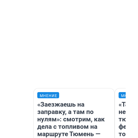
МНЕНИЕ
МНЕНИ
«Заезжаешь на
«Тако
заправку, а там по
не вид
нулям»: смотрим, как
тюмен
дела с топливом на
фести
маршруте Тюмень —
топли