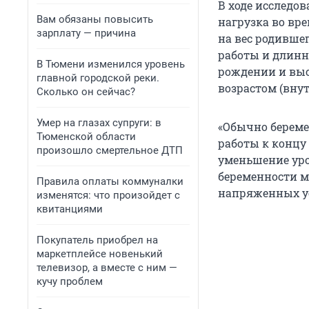
В ходе исследов
Вам обязаны повысить
нагрузка во вр
зарплату — причина
на вес родившег
работы и длинн
В Тюмени изменился уровень
рождении и вы
главной городской реки.
возрастом (вну
Сколько он сейчас?
Умер на глазах супруги: в
«Обычно берем
Тюменской области
работы к концу 
произошло смертельное ДТП
уменьшение уро
беременности м
Правила оплаты коммуналки
напряженных ус
изменятся: что произойдет с
квитанциями
Покупатель приобрел на
маркетплейсе новенький
телевизор, а вместе с ним —
кучу проблем