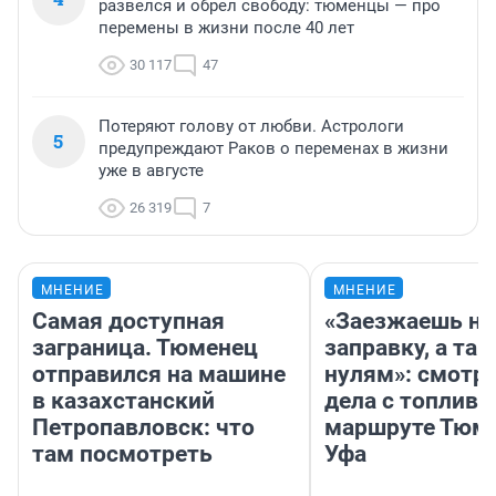
развелся и обрел свободу: тюменцы — про
перемены в жизни после 40 лет
30 117
47
Потеряют голову от любви. Астрологи
5
предупреждают Раков о переменах в жизни
уже в августе
26 319
7
МНЕНИЕ
МНЕНИЕ
Самая доступная
«Заезжаешь на
заграница. Тюменец
заправку, а там
отправился на машине
нулям»: смотри
в казахстанский
дела с топливо
Петропавловск: что
маршруте Тюм
там посмотреть
Уфа