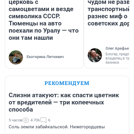
церковь с
чудом не разва
самоцветами и везде
транспортный 
символика СССР.
разнес миф о 
Тюменцы на авто
советских доро
поехали по Уралу — что
они там нашли
Олег Арефьев
Блогер, предпри
Екатерина Литкевич
владелец в тра
бизнесе
РЕКОМЕНДУЕМ
Слизни атакуют: как спасти цветник
от вредителей — три копеечных
способа
5 часов
4 706
6
Соль земли забайкальской. Нижегородцевы