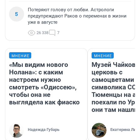
Потеряют голову от любви. Астрологи
5
предупреждают Раков о переменах в жизни
уже в августе
26 338
7
МНЕНИЕ
МНЕНИЕ
«Мы видим нового
Музей Чайковс
Нолана»: с каким
церковь с
настроем нужно
самоцветами и
смотреть «Одиссею»,
символика ССС
чтобы она не
Тюменцы на ав
выглядела как фиаско
поехали по Ура
они там нашли
Надежда Губарь
Екатерина Лит