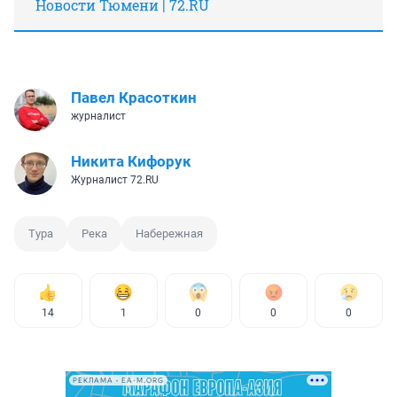
Новости Тюмени | 72.RU
Павел Красоткин
журналист
Никита Кифорук
Журналист 72.RU
Тура
Река
Набережная
14
1
0
0
0
РЕКЛАМА • EA-M.ORG