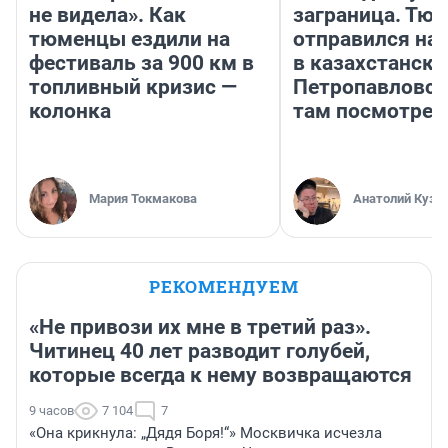
не видела». Как
заграница. Тю
тюменцы ездили на
отправился на
фестиваль за 900 км в
в казахстански
топливный кризис —
Петропавловск
колонка
там посмотрет
Мария Токмакова
Анатолий Кузн
РЕКОМЕНДУЕМ
«Не привози их мне в третий раз».
Читинец 40 лет разводит голубей,
которые всегда к нему возвращаются
9 часов
7 104
7
«Она крикнула: „Дядя Боря!“» Москвичка исчезла