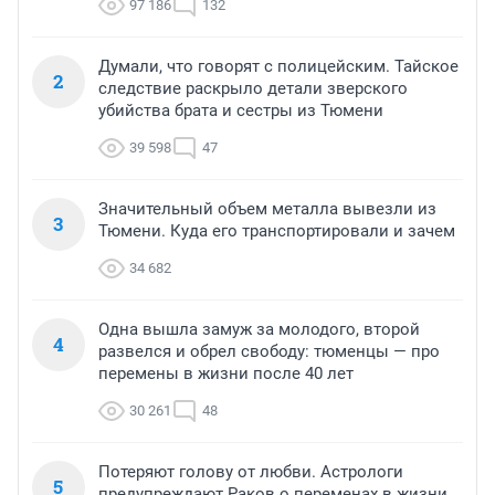
97 186
132
Думали, что говорят с полицейским. Тайское
2
следствие раскрыло детали зверского
убийства брата и сестры из Тюмени
39 598
47
Значительный объем металла вывезли из
3
Тюмени. Куда его транспортировали и зачем
34 682
Одна вышла замуж за молодого, второй
4
развелся и обрел свободу: тюменцы — про
перемены в жизни после 40 лет
30 261
48
Потеряют голову от любви. Астрологи
5
предупреждают Раков о переменах в жизни