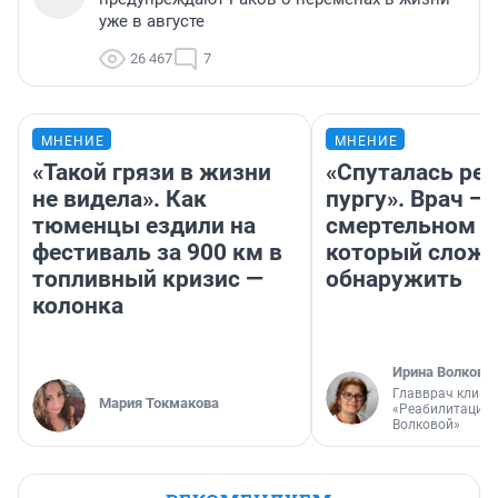
уже в августе
26 467
7
МНЕНИЕ
МНЕНИЕ
«Такой грязи в жизни
«Спуталась реч
не видела». Как
пургу». Врач — 
тюменцы ездили на
смертельном д
фестиваль за 900 км в
который слож
топливный кризис —
обнаружить
колонка
Ирина Волкова
Главврач клини
Мария Токмакова
«Реабилитация 
Волковой»