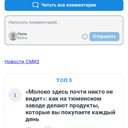
Много Белого цвета( Хотя Под Красным Знаменем 
Читать все комментарии
воевала Красная Армия)
Гость
Отправить
Войти
Новости СМИ2
ТОП 5
«Молоко здесь почти никто не
1
видит»: как на тюменском
заводе делают продукты,
которые вы покупаете каждый
день