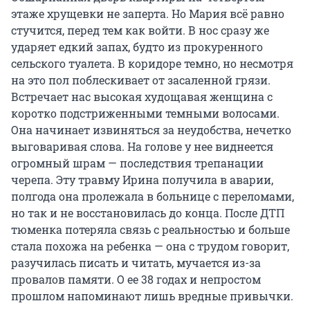
этаже хрущевки не заперта. Но Мария всё равно
стучится, перед тем как войти. В нос сразу же
ударяет едкий запах, будто из прокуренного
сельского туалета. В коридоре темно, но несмотря
на это пол поблескивает от засаленной грязи.
Встречает нас высокая худощавая женщина с
коротко подстриженными темными волосами.
Она начинает извиняться за неудобства, нечетко
выговаривая слова. На голове у нее виднеется
огромный шрам — последствия трепанации
черепа. Эту травму Ирина получила в аварии,
полгода она пролежала в больнице с переломами,
но так и не восстановилась до конца. После ДТП
тюменка потеряла связь с реальностью и больше
стала похожа на ребенка — она с трудом говорит,
разучилась писать и читать, мучается из-за
провалов памяти. О ее 38 годах и непростом
прошлом напоминают лишь вредные привычки.