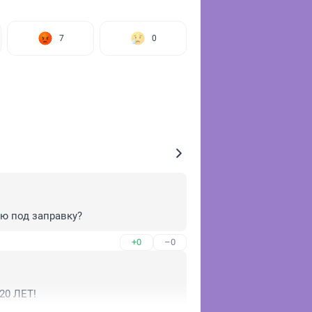
7
0
ю под заправку?
+0
–0
0 ЛЕТ!