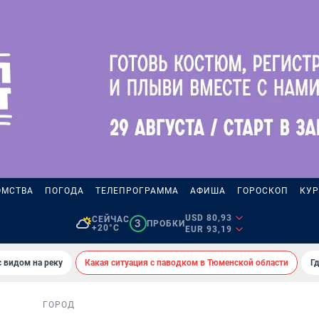
ОМСТВА
ПОГОДА
ТЕЛЕПРОГРАММА
АФИША
ГОРОСКОП
КУР
USD 80,93
СЕЙЧАС
3
ПРОБКИ
+20°C
EUR 93,19
 видом на реку
Какая ситуация с паводком в Тюменской области
Г
ГОРОД