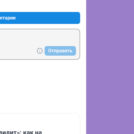
+1
–0
нтарии
Отправить
видит»: как на