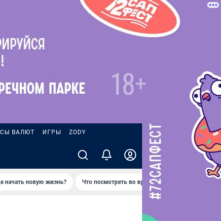
СЫ ВАЛЮТ
ИГРЫ
ZODY
де начать новую жизнь?
Что посмотреть во время отпуска в Петропавло