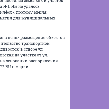
понадобился земельный участок
а Н-1. Им не удалось
икифор», поэтому мэрия
изъятии для муниципальных
я в целях размещения объектов
оительство транспортной
ивосток‘ в створе ул.
ьская на участке от ул.
, на основании распоряжения
72.RU в мэрии.