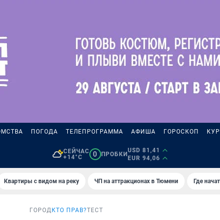
ОМСТВА
ПОГОДА
ТЕЛЕПРОГРАММА
АФИША
ГОРОСКОП
КУР
USD 81,41
СЕЙЧАС
0
ПРОБКИ
+14°C
EUR 94,06
Квартиры с видом на реку
ЧП на аттракционах в Тюмени
Где нача
ГОРОД
КТО ПРАВ?
ТЕСТ