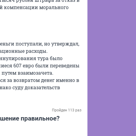
лей компенсации морального
деньги поступали, но утверждал,
ационные расходы.
аннулирования тура было
вшиеся 607 евро были переведены
а путем взаимозачета.
я за возвратом денег именно в
нако суду доказательств
Пройден 113 раз
решение правильное?