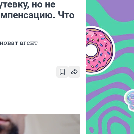
тевку, но не
омпенсацию. Что
иноват агент