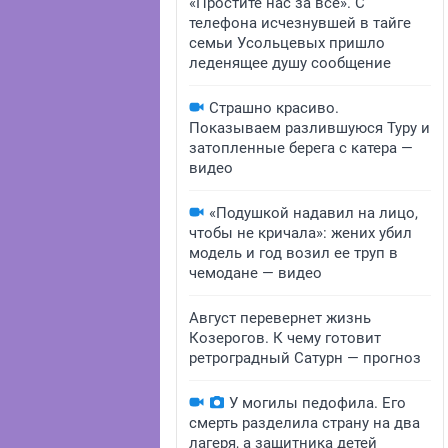
«Простите нас за всё». С
телефона исчезнувшей в тайге
семьи Усольцевых пришло
леденящее душу сообщение
Страшно красиво.
Показываем разлившуюся Туру и
затопленные берега с катера —
видео
«Подушкой надавил на лицо,
чтобы не кричала»: жених убил
модель и год возил ее труп в
чемодане — видео
Август перевернет жизнь
Козерогов. К чему готовит
ретроградный Сатурн — прогноз
У могилы педофила. Его
смерть разделила страну на два
лагеря, а защитника детей