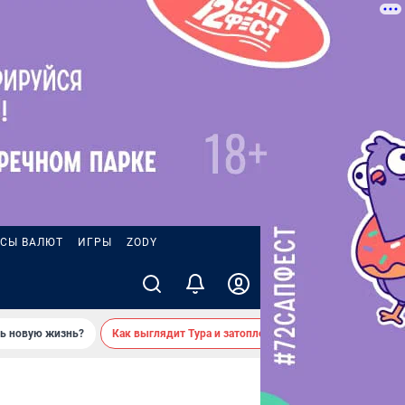
СЫ ВАЛЮТ
ИГРЫ
ZODY
ть новую жизнь?
Как выглядит Тура и затопленные берега — вид с реки