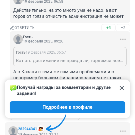
19 февраля 2025, 06:58
Действительно, на это много ума не надо, а вот 
город от грязи отчистить администрация не может
+5
–2
ОТВЕТИТЬ
Гость
19 февраля 2025, 09:26
Гость
19 февраля 2025, 06:57
Вот это достижение не правда ли, гордимся всем городом, что в Тюмени среди грязных дорог и тротуаров, грязной воды, нехватки врачей, учителей и др специалистов, у нас стоят чистые светлые туалеты, сделать тюменские туалеты визитной карточкой города🤦
А в Казани с теми-же самыми проблемами и с 
невпример большим финансированием нет таких 
туалетов. А туристов там в десятки тысяч раз 
Получай награды за комментарии и другие 
больше. Так что Тюмень круче!
задания!
+5
–0
ОТВЕТИТЬ
Подробнее в профиле
Показать ещё 1 ответ
282944341
18 февраля 2025, 21:25