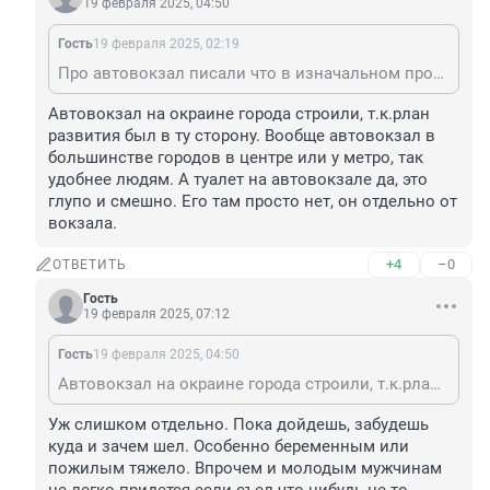
19 февраля 2025, 04:50
Гость
19 февраля 2025, 02:19
Про автовокзал писали что в изначальном проекте постройки туалет не был предусмотрен. А строили его годах в 70-х прошлого века, когда о детских и тем более взрослых памперсах даже и не ведали. То ли люди выносливее были, то ли кусты вокруг автовокзала гуще.
Автовокзал на окраине города строили, т.к.рлан 
развития был в ту сторону. Вообще автовокзал в 
большинстве городов в центре или у метро, так 
удобнее людям. А туалет на автовокзале да, это 
глупо и смешно. Его там просто нет, он отдельно от 
вокзала.
+4
–0
ОТВЕТИТЬ
Гость
19 февраля 2025, 07:12
Гость
19 февраля 2025, 04:50
Автовокзал на окраине города строили, т.к.рлан развития был в ту сторону. Вообще автовокзал в большинстве городов в центре или у метро, так удобнее людям. А туалет на автовокзале да, это глупо и смешно. Его там просто нет, он отдельно от вокзала.
Уж слишком отдельно. Пока дойдешь, забудешь 
куда и зачем шел. Особенно беременным или 
пожилым тяжело. Впрочем и молодым мужчинам 