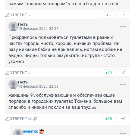
самым "ходовым товаром" у а с в а б а д и т е л е й
+3
–9
ОТВЕТИТЬ
Гость
18 февраля 2025, 22:24
Прихрдилось пользоваться туалетами в разных 
частях города. Чисто, хорошо, никаких проблем. Ни 
разу никакие бабки не врывались, их там вообще не 
видно. Видны только результаты их труда - стсто, 
ухожно
+19
–0
ОТВЕТИТЬ
Гость
18 февраля 2025, 22:03
женщины🌹, обслуживающие и обеспечивающие 
порядок в городских туалетах Тюмени, большое вам 
спасибо и низкий поклон за ваш труд 🙏
+28
–0
ОТВЕТИТЬ
2
ненытик