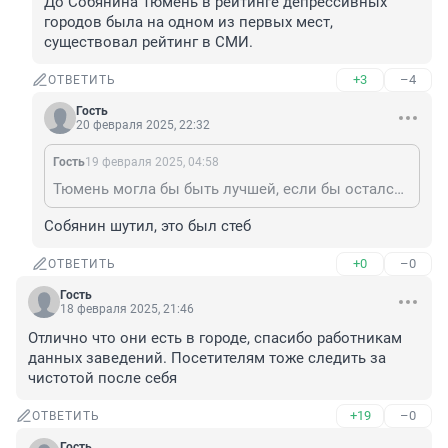
До Собянина Тюмень в рейтинге депрессивных 
городов была на одном из первых мест, 
существовал рейтинг в СМИ.
+3
–4
ОТВЕТИТЬ
Гость
20 февраля 2025, 22:32
Гость
19 февраля 2025, 04:58
Тюмень могла бы быть лучшей, если бы остался губернатором Собянин. Это его слоган, Тюмень лучший город Земли. Он и сделал из депрессивного грязного города конфетку. До Собянина Тюмень в рейтинге депрессивных городов была на одном из первых мест, существовал рейтинг в СМИ.
Собянин шутил, это был стеб
+0
–0
ОТВЕТИТЬ
Гость
18 февраля 2025, 21:46
Отлично что они есть в городе, спасибо работникам 
данных заведений. Посетителям тоже следить за 
чистотой после себя
+19
–0
ОТВЕТИТЬ
Гость