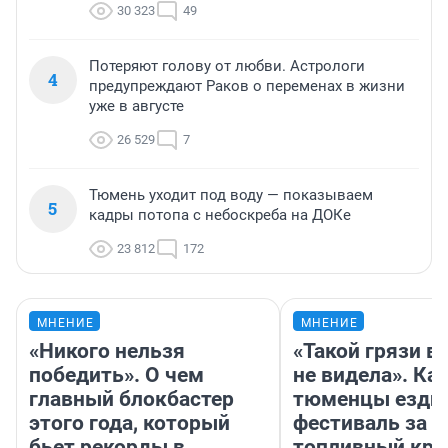
30 323
49
Потеряют голову от любви. Астрологи
4
предупреждают Раков о переменах в жизни
уже в августе
26 529
7
Тюмень уходит под воду — показываем
5
кадры потопа с небоскреба на ДОКе
23 812
172
МНЕНИЕ
МНЕНИЕ
«Никого нельзя
«Такой грязи в
победить». О чем
не видела». Ка
главный блокбастер
тюменцы ездил
этого года, который
фестиваль за 9
бьет рекорды в
топливный кри