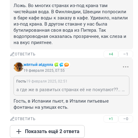
Ложь. Во многих странах из-под крана там 
чистейшая вода. В Финляндии, Швеции попросили 
в баре кафе воды к заказу в кафе. Удивило, налили 
из-под крана. В другом стакане у нас была 
бутилированная своя вода из Питера. Так 
водопроводная оказалась прозрачнее, как слеза и 
на вкус приятнее.
+4
–1
ОТВЕТИТЬ
жёлтый абдулла
19 февраля 2025, 07:55
Гость
19 февраля 2025, 02:51
а где же в развитых странах её не покупают??.. в том же ЕС из крана никто не пьёт!!!!
Гость, в Испании пьют, в Италии питьевые 
фонтаны на улицах есть.
+1
–0
ОТВЕТИТЬ
Показать ещё 2 ответа