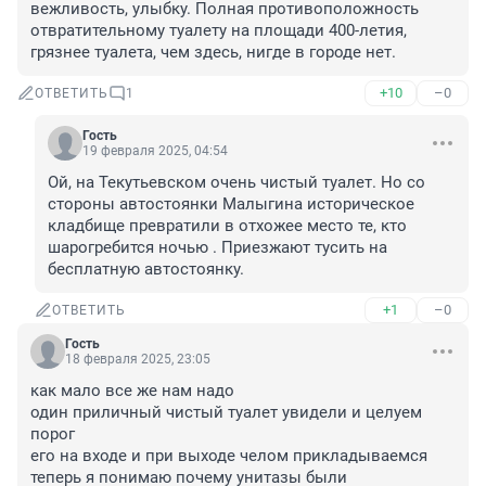
вежливость, улыбку. Полная противоположность 
отвратительному туалету на площади 400-летия, 
грязнее туалета, чем здесь, нигде в городе нет.
+10
–0
ОТВЕТИТЬ
1
Гость
19 февраля 2025, 04:54
Ой, на Текутьевском очень чистый туалет. Но со 
стороны автостоянки Малыгина историческое 
кладбище превратили в отхожее место те, кто 
шарогребится ночью . Приезжают тусить на 
бесплатную автостоянку.
+1
–0
ОТВЕТИТЬ
Гость
18 февраля 2025, 23:05
как мало все же нам надо

один приличный чистый туалет увидели и целуем 
порог 

его на входе и при выходе челом прикладываемся

теперь я понимаю почему унитазы были 
