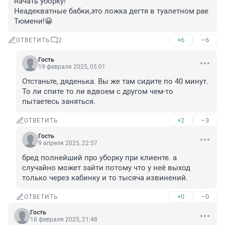
начать уборку!

Неадекватные бабки,это ложка дегтя в туалетном рае 
Тюмени!😀
+6
–6
ОТВЕТИТЬ
2
Гость
19 февраля 2025, 05:01
Отстаньте, дяденька. Вы же там сидите по 40 минут. 
То ли спите то ли вдвоем с другом чем-то 
пытаетесь заняться.
+2
–3
ОТВЕТИТЬ
Гость
9 апреля 2025, 22:57
бред полнейший про уборку при клиенте. а 
случайно может зайти потому что у неё выход 
только через кабинку и то тысяча извинений.
+0
–0
ОТВЕТИТЬ
Гость
18 февраля 2025, 21:48