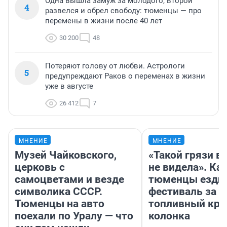
Одна вышла замуж за молодого, второй
4
развелся и обрел свободу: тюменцы — про
перемены в жизни после 40 лет
30 200
48
Потеряют голову от любви. Астрологи
5
предупреждают Раков о переменах в жизни
уже в августе
26 412
7
МНЕНИЕ
МНЕНИЕ
Музей Чайковского,
«Такой грязи в
церковь с
не видела». Ка
самоцветами и везде
тюменцы ездил
символика СССР.
фестиваль за 9
Тюменцы на авто
топливный кри
поехали по Уралу — что
колонка