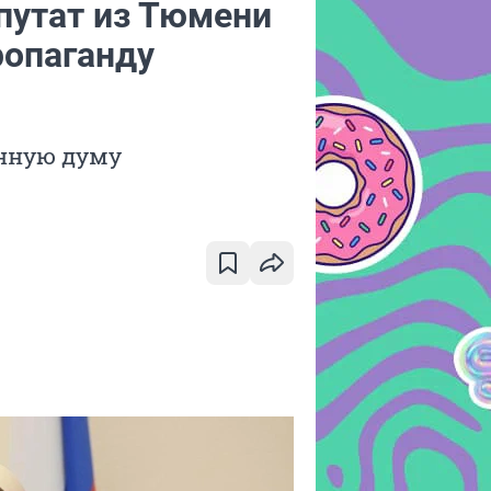
путат из Тюмени
ропаганду
енную думу