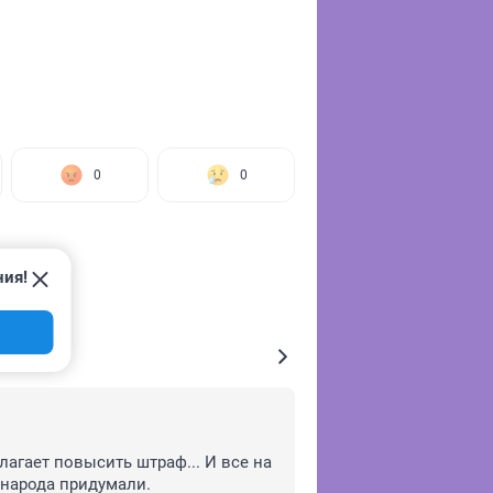
0
0
ния!
агает повысить штраф... И все на 
 народа придумали.