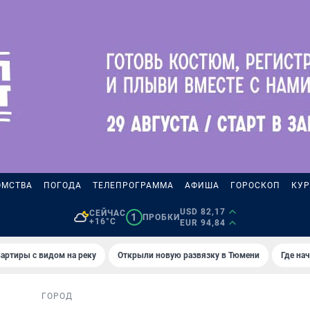
ОМСТВА
ПОГОДА
ТЕЛЕПРОГРАММА
АФИША
ГОРОСКОП
КУР
USD 82,17
СЕЙЧАС
1
ПРОБКИ
+16°C
EUR 94,84
артиры с видом на реку
Открыли новую развязку в Тюмени
Где на
ГОРОД