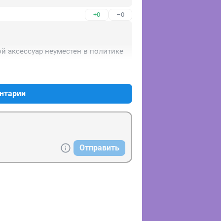
+0
–0
ой аксессуар неуместен в политике
+1
–0
нтарии
Отправить