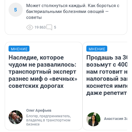
Может столкнуться каждый. Как бороться с
5
бактериальными болезнями овощей —
советы
19 863
5
МНЕНИЕ
МНЕНИЕ
Наследие, которое
Продашь за 300
чудом не развалилось:
возьмут с 4000
транспортный эксперт
нам готовит н
разнес миф о «вечных»
налоговый зако
советских дорогах
коснется импор
даже репетито
Олег Арефьев
Блогер, предприниматель,
Анастасия Зав
владелец в транспортном
бизнесе