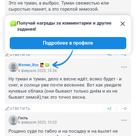
Это не туман, а выброс. Туман свежестью или 
сыростью пахнет, а это горелой химозой.
+0
–0
ОТВЕТИТЬ
Получай награды за комментарии и другие 
задания!
Гость
6 февраля 2025, 12:21
Подробнее в профиле
Свинский заголовок, хотя это в духе этого портала
+0
–2
ОТВЕТИТЬ
Women_Rus
6 февраля 2025, 10:34
Ну туман и туман, дело к весне идёт, всяко будет - и 
снег, и солнце уже почти весеннее. Вот как увидите 
кучевые облака (они бывают только днём и их не 
бывает зимой),так это точно весна.
+2
–0
ОТВЕТИТЬ
Гость
6 февраля 2025, 10:23
Рощино судя по табло и на посадку и на вылет не 