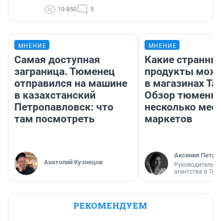
19 850
5
МНЕНИЕ
МНЕНИЕ
Самая доступная
Какие странны
заграница. Тюменец
продукты можн
отправился на машине
в магазинах Та
в казахстанский
Обзор тюменки
Петропавловск: что
несколько мес
там посмотреть
маркетов
Аксиния Петро
Анатолий Кузнецов
Руководитель м
агентства в Тю
РЕКОМЕНДУЕМ