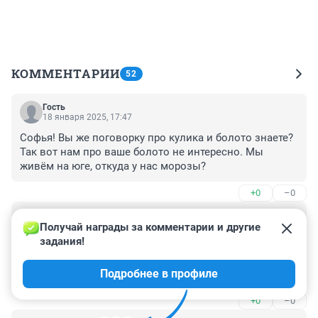
КОММЕНТАРИИ
52
Гость
18 января 2025, 17:47
Софья! Вы же поговорку про кулика и болото знаете? 
Так вот нам про ваше болото не интересно. Мы 
живём на юге, откуда у нас морозы?
+0
–0
Гость
18 января 2025, 16:43
Получай награды за комментарии и другие 
задания!
Я сам родом из Волгограда, работал на Ямале . В 
Югорск два раза посылали в профилакторий, 
Подробнее в профиле
небольшой, уютный город ,где находится штаб- 
квартира Газпром трансгаз Югорск. Так , что деньги 
+0
–0
там есть на обустройство города. А вот возвращаться 
в Волгоград ,я после выхода на пенсию не захотел. 