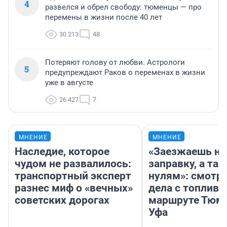
4
развелся и обрел свободу: тюменцы — про
перемены в жизни после 40 лет
30 213
48
Потеряют голову от любви. Астрологи
5
предупреждают Раков о переменах в жизни
уже в августе
26 427
7
МНЕНИЕ
МНЕНИЕ
Наследие, которое
«Заезжаешь на
чудом не развалилось:
заправку, а там
транспортный эксперт
нулям»: смотри
разнес миф о «вечных»
дела с топливо
советских дорогах
маршруте Тюм
Уфа