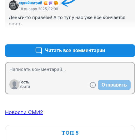
едкийнатрий
Причин много , одна из них не ухоженность города, 
18 января 2025, 02:00
как будто он заброшенный.
Деньги-то привези! А то тут у нас уже всё кончается 
опять
+0
–0
Читать все комментарии
Гость
Отправить
Войти
Новости СМИ2
ТОП 5