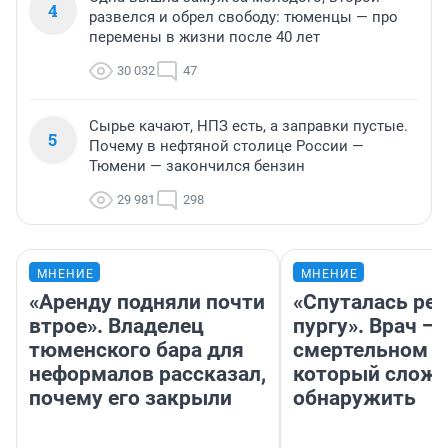
4
развелся и обрел свободу: тюменцы — про
перемены в жизни после 40 лет
30 032
47
Сырье качают, НПЗ есть, а заправки пустые.
5
Почему в нефтяной столице России —
Тюмени — закончился бензин
29 981
298
МНЕНИЕ
МНЕНИЕ
«Аренду подняли почти
«Спуталась реч
втрое». Владелец
пургу». Врач — 
тюменского бара для
смертельном д
неформалов рассказал,
который слож
почему его закрыли
обнаружить