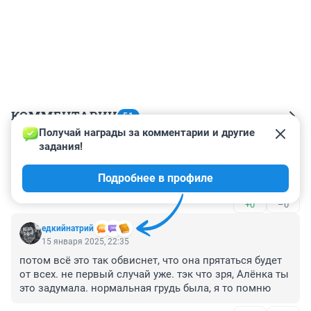
КОММЕНТАРИИ
51
Получай награды за комментарии и другие 
задания!
Гость
16 января 2025, 11:22
Подробнее в профиле
Вот новость так новость! И других не надо)))))
+0
–0
едкийнатрий
15 января 2025, 22:35
потом всё это так обвиснет, что она прятаться будет 
от всех. не первый случай уже. тэк что зря, Алёнка ты 
это задумала. нормальная грудь была, я то помню