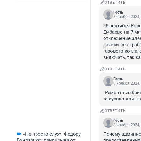
ОТВЕТИТЬ
Гость
8 ноября 2024,
25 сентября Рос
Ембаево на 7 мл
отключение элек
заявки не отраб
газового котла,
включать, так к
ОТВЕТИТЬ
Гость
8 ноября 2024,
"Ремонтные бриг
те суэнко или к
ОТВЕТИТЬ
Гость
8 ноября 2024,
«Не просто слух»: Федору
Почему админист
Бондарчуку приписывают
предоставления 