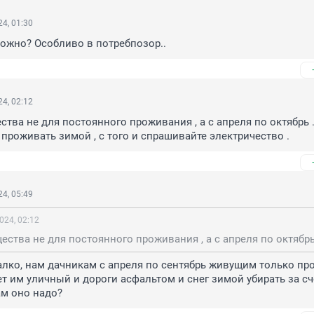
4, 01:30
можно? Особливо в потребпозор..
4, 02:12
тва не для постоянного проживания , а с апреля по октябрь . 
проживать зимой , с того и спрашивайте электричество .
4, 05:49
024, 02:12
алко, нам дачникам с апреля по сентябрь живущим только пр
ет им уличный и дороги асфальтом и снег зимой убирать за счё
ам оно надо?