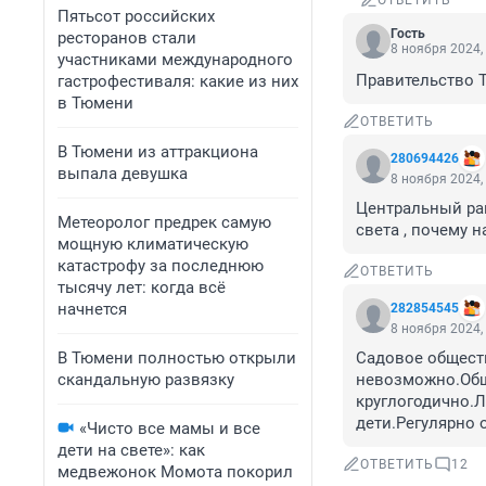
ОТВЕТИТЬ
Пятьсот российских
Гость
ресторанов стали
8 ноября 2024,
участниками международного
Правительство Тю
гастрофестиваля: какие из них
в Тюмени
ОТВЕТИТЬ
В Тюмени из аттракциона
280694426
выпала девушка
8 ноября 2024,
Центральный ра
Метеоролог предрек самую
света , почему 
мощную климатическую
катастрофу за последнюю
ОТВЕТИТЬ
тысячу лет: когда всё
начнется
282854545
8 ноября 2024,
В Тюмени полностью открыли
Садовое общест
скандальную развязку
невозможно.Обще
круглогодично.Л
дети.Регулярно 
«Чисто все мамы и все
дети на свете»: как
ОТВЕТИТЬ
12
медвежонок Момота покорил