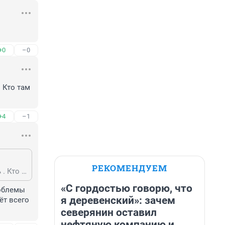
+0
–0
Кто там 
+4
–1
РЕКОМЕНДУЕМ
Садовые общества не для постоянного проживания , а с апреля по октябрь . Кто там вам разрешил проживать зимой , с того и спрашивайте электричество .
«С гордостью говорю, что
облемы 
я деревенский»: зачем
т всего 
северянин оставил
нефтяную компанию и