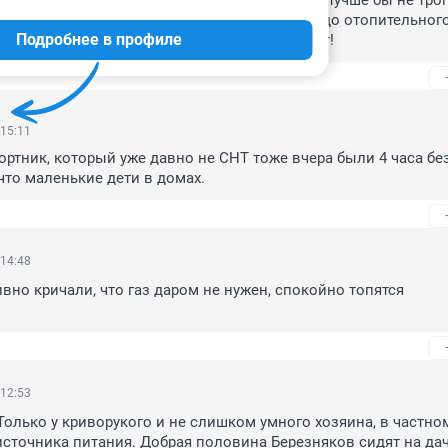
ак техники понагнали, что то делать начали. Лучше бы не трога
 Нельзя ремонт делать в теплое время года, до отопительного
Подробнее в профиле
музыку устраивают, техника из строя выходит!
 15:11
ртник, который уже давно не СНТ тоже вчера были 4 часа без 
что маленькие дети в домах.
 14:48
вно кричали, что газ даром не нужен, спокойно топятся 
 12:53
 Только у криворукого и не слишком умного хозяина, в частно
источника питания. Добрая половина Березняков сидят на дач