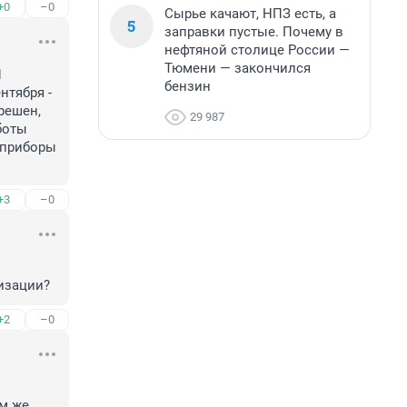
+0
–0
Сырье качают, НПЗ есть, а
5
заправки пустые. Почему в
нефтяной столице России —
Тюмени — закончился
 
бензин
тября - 
ешен, 
29 987
оты 
приборы 
+3
–0
изации?
+2
–0
м же 