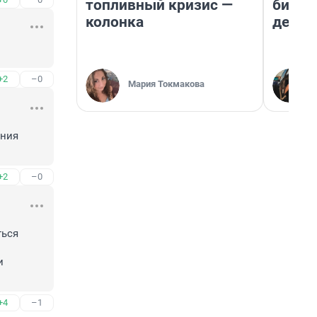
топливный кризис —
бизне
колонка
дешев
+2
–0
Мария Токмакова
ния 
+2
–0
ься 
 
+4
–1