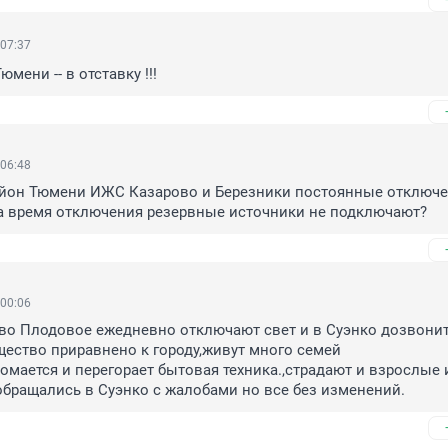
 07:37
мени -- в отставку !!!
 06:48
йон Тюмени ИЖС Казарово и Березники постоянные отключе
на время отключения резервные источники не подключают?
 00:06
во Плодовое ежедневно отключают свет и в Суэнко дозвонит
ство приравнено к городу,живут много семей 
омается и перегорает бытовая техника.,страдают и взрослые и
обращались в Суэнко с жалобами но все без изменений.