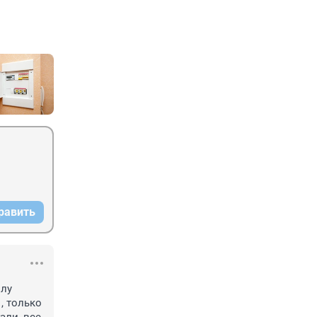
равить
лу 
 только 