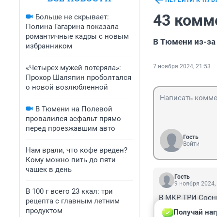
ПЕРЕЙТИ К ПУ
43 комм
Больше не скрывает:
Полина Гагарина показала
романтичные кадры с новым
В Тюмени из-за
избранником
7 ноября 2024, 21:53
«Четырех мужей потеряла»:
Прохор Шаляпин проболтался
о новой возлюбленной
В Тюмени на Полевой
провалился асфальт прямо
перед проезжавшим авто
Гость
Войти
Нам врали, что кофе вреден?
Кому можно пить до пяти
чашек в день
Гость
9 ноября 2024,
В 100 г всего 23 ккал: три
В МКР ТРИ Сосны
рецепта с главным летним
относимся! на 14
продуктом
Получай наг