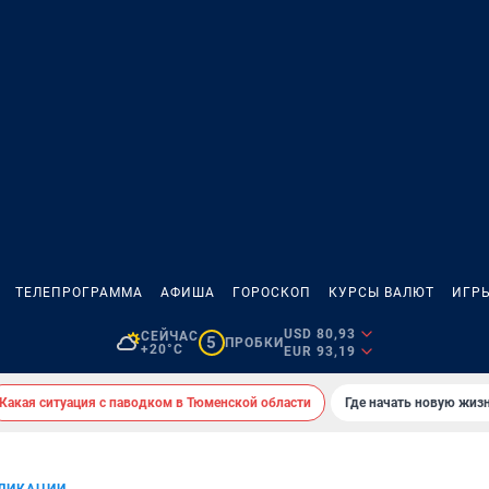
ТЕЛЕПРОГРАММА
АФИША
ГОРОСКОП
КУРСЫ ВАЛЮТ
ИГР
USD 80,93
СЕЙЧАС
5
ПРОБКИ
+20°C
EUR 93,19
Какая ситуация с паводком в Тюменской области
Где начать новую жиз