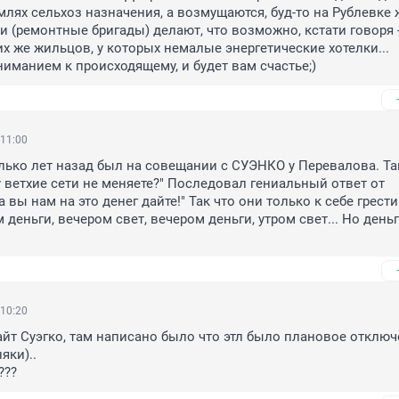
млях сельхоз назначения, а возмущаются, буд-то на Рублевке ж
и (ремонтные бригады) делают, что возможно, кстати говоря -
их же жильцов, у которых немалые энергетические хотелки... 
ниманием к происходящему, и будет вам счастье;)
 11:00
ько лет назад был на совещании с СУЭНКО у Перевалова. Так
у ветхие сети не меняете?" Последовал гениальный ответ от 
а вы нам на это денег дайте!" Так что они только к себе грести 
м деньги, вечером свет, вечером деньги, утром свет... Но деньг
 10:20
айт Суэгко, там написано было что этл было плановое отключе
ки)..

???