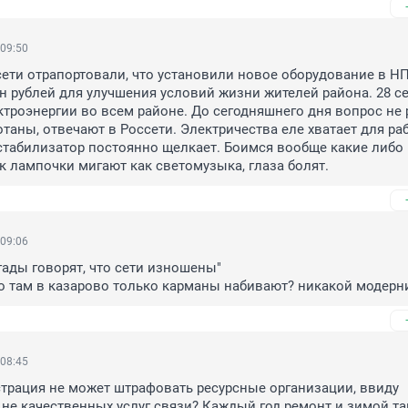
 09:50
сети отрапортовали, что установили новое оборудование в НП
н рублей для улучшения условий жизни жителей района. 28 сен
троэнергии во всем районе. До сегодняшнего дня вопрос не р
отаны, отвечают в Россети. Электричества еле хватает для раб
 стабилизатор постоянно щелкает. Боимся вообще какие либо 
ак лампочки мигают как светомузыка, глаза болят.
 09:06
ады говорят, что сети изношены"

то там в казарово только карманы набивают? никакой модерн
 08:45
рация не может штрафовать ресурсные организации, ввиду 
не качественных услуг связи? Каждый год ремонт и зимой та