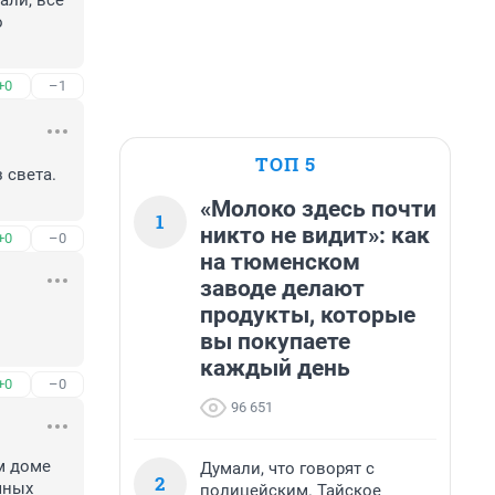
ли, все 
 
+0
–1
ТОП 5
света. 
«Молоко здесь почти
1
никто не видит»: как
+0
–0
на тюменском
заводе делают
продукты, которые
вы покупаете
каждый день
+0
–0
96 651
м доме 
Думали, что говорят с
2
ных 
полицейским. Тайское