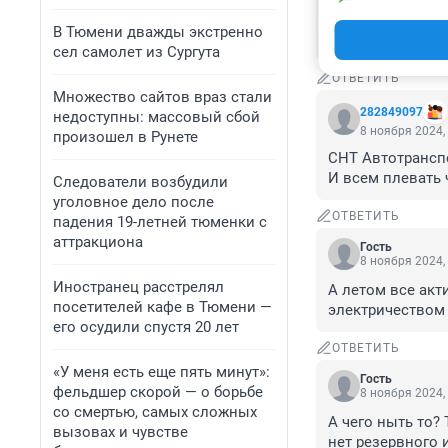
минус начался, т
прекрасно было.
В Тюмени дважды экстренно
сезона??? Свето
сел самолет из Сургута
ОТВЕТИТЬ
Множество сайтов враз стали
282849097
недоступны: массовый сбой
8 ноября 2024,
произошел в Рунете
СНТ Автотранспо
И всем плевать 
Следователи возбудили
уголовное дело после
ОТВЕТИТЬ
падения 19-летней тюменки с
аттракциона
Гость
8 ноября 2024,
Иностранец расстрелял
А летом все акти
посетителей кафе в Тюмени —
электричеством
его осудили спустя 20 лет
ОТВЕТИТЬ
«У меня есть еще пять минут»:
Гость
фельдшер скорой — о борьбе
8 ноября 2024,
со смертью, самых сложных
А чего ныть то?
вызовах и чувстве
нет резервного 