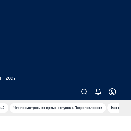
Ы
ZODY
нь?
Что посмотреть во время отпуска в Петропавловске
Как выжива