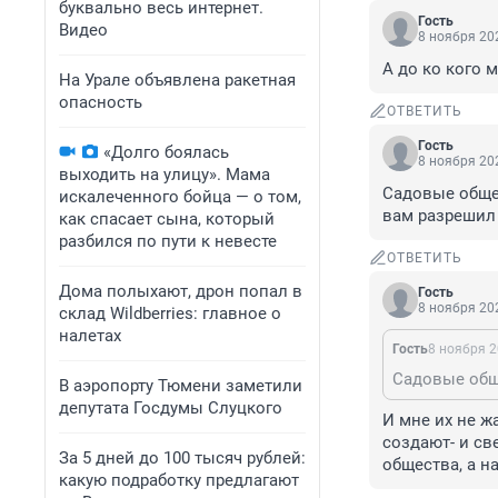
буквально весь интернет.
Гость
Видео
8 ноября 202
А до ко кого 
На Урале объявлена ракетная
опасность
ОТВЕТИТЬ
Гость
«Долго боялась
8 ноября 202
выходить на улицу». Мама
Садовые общес
искалеченного бойца — о том,
вам разрешил 
как спасает сына, который
разбился по пути к невесте
ОТВЕТИТЬ
Дома полыхают, дрон попал в
Гость
8 ноября 202
склад Wildberries: главное о
налетах
Гость
8 ноября 2
В аэропорту Тюмени заметили
депутата Госдумы Слуцкого
И мне их не ж
создают- и св
За 5 дней до 100 тысяч рублей:
общества, а н
какую подработку предлагают