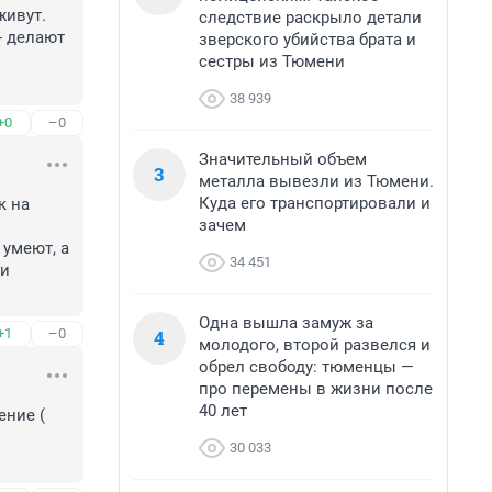
ивут. 
следствие раскрыло детали
 делают 
зверского убийства брата и
сестры из Тюмени
38 939
+0
–0
Значительный объем
3
металла вывезли из Тюмени.
Куда его транспортировали и
 на 
зачем
умеют, а 
34 451
и 
Одна вышла замуж за
4
+1
–0
молодого, второй развелся и
обрел свободу: тюменцы —
про перемены в жизни после
40 лет
ние ( 
30 033