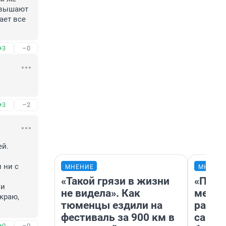
овышают 
ет все 
+3
–0
+3
–2
й.

ни с 
МНЕНИЕ
МНЕНИ
«Такой грязи в жизни
«Поку
не видела». Как
мешке
краю, 
тюменцы ездили на
расска
фестиваль за 900 км в
самом
+0
–0