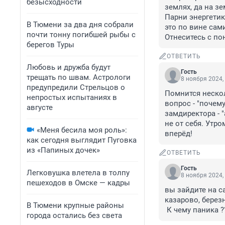
безысходности
землях, да на зе
Парни энергетик
В Тюмени за два дня собрали
это по вине сам
почти тонну погибшей рыбы с
Отнеситесь с по
берегов Туры
ОТВЕТИТЬ
Любовь и дружба будут
Гость
трещать по швам. Астрологи
8 ноября 2024,
предупредили Стрельцов о
Помнится нескол
непростых испытаниях в
вопрос - "почем
августе
замдиректора - "
не от себя. Утро
«Меня бесила моя роль»:
вперёд!
как сегодня выглядит Пуговка
из «Папиных дочек»
ОТВЕТИТЬ
Гость
Легковушка влетела в толпу
8 ноября 2024,
пешеходов в Омске — кадры
вы зайдите на с
казарово, березня
В Тюмени крупные районы
 К чему паника ?
города остались без света