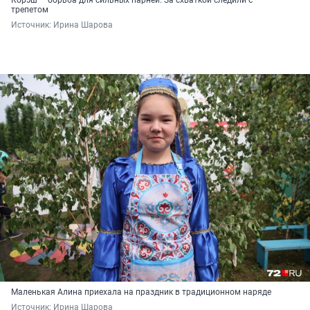
Корэш — борьба для сильных парней. За схваткой следили с
трепетом
Источник: 
Ирина Шарова
Маленькая Алина приехала на праздник в традиционном наряде
Источник: 
Ирина Шарова