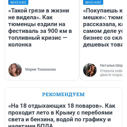
МНЕНИЕ
МНЕНИЕ
«Такой грязи в жизни
«Покупаешь ко
не видела». Как
мешке»: тюмен
тюменцы ездили на
рассказала, как
фестиваль за 900 км в
самом деле ус
топливный кризис —
бизнес со скл
колонка
дешевых това
Наталья Шорох
Мария Токмакова
Открыла кофейн
деньги соцразв
РЕКОМЕНДУЕМ
«На 18 отдыхающих 18 поваров». Как
проходит лето в Крыму с перебоями
света и бензина, водой по графику и
налетами БПЛА