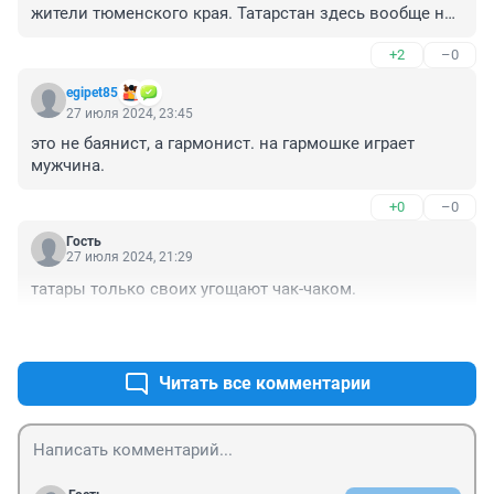
жители тюменского края. Татарстан здесь вообще не 
при чем, у них своя история и там живут казанские 
+2
–0
татары. 

Тюмень, тура, тобол - это тюркские слова.
egipet85
27 июля 2024, 23:45
это не баянист, а гармонист. на гармошке играет 
мужчина.
+0
–0
Гость
27 июля 2024, 21:29
татары только своих угощают чак-чаком.
+1
–0
Читать все комментарии