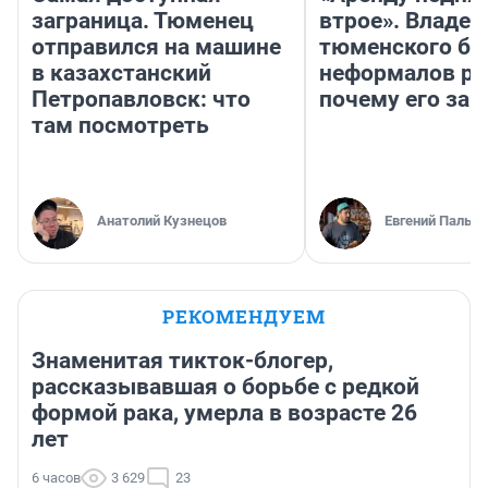
заграница. Тюменец
втрое». Владел
отправился на машине
тюменского ба
в казахстанский
неформалов ра
Петропавловск: что
почему его за
там посмотреть
Анатолий Кузнецов
Евгений Пальян
РЕКОМЕНДУЕМ
Знаменитая тикток-блогер,
рассказывавшая о борьбе с редкой
формой рака, умерла в возрасте 26
лет
6 часов
3 629
23