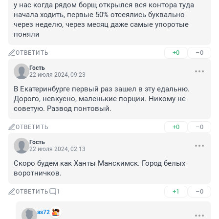
у нас когда рядом борщ открылся вся контора туда 
начала ходить, первые 50% отсеялись буквально 
через неделю, через месяц даже самые упоротые 
поняли
+0
–0
ОТВЕТИТЬ
Гость
22 июля 2024, 09:23
В Екатеринбурге первый раз зашел в эту едальню. 
Дорого, невкусно, маленькие порции. Никому не 
советую. Развод понтовый.
+0
–0
ОТВЕТИТЬ
Гость
22 июля 2024, 02:13
Скоро будем как Ханты Манскимск. Город белых 
воротничков.
+1
–0
ОТВЕТИТЬ
1
as72