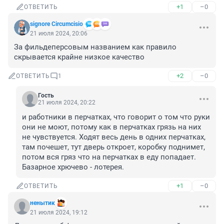
+1
–0
ОТВЕТИТЬ
signore Сircumcisio
21 июля 2024, 20:06
За фильдеперсовым названием как правило 
скрывается крайне низкое качество
+2
–0
ОТВЕТИТЬ
1
Гость
21 июля 2024, 20:22
и работники в перчатках, что говорит о том что руки 
они не моют, потому как в перчатках грязь на них 
не чувствуется. Ходят весь день в одних перчатках, 
там почешет, тут дверь откроет, коробку поднимет, 
потом вся гряз что на перчатках в еду попадает. 
Базарное хрючево - лотерея.
+1
–0
ОТВЕТИТЬ
ненытик
21 июля 2024, 19:12