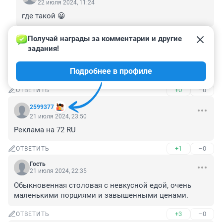
22 июля 2024, 11:24
где такой 😀
+0
–1
ОТВЕТИТЬ
Получай награды за комментарии и другие 
задания!
Гость
22 июля 2024, 01:02
Подробнее в профиле
Пустоцвет на огурцах: что делать?
+0
–0
ОТВЕТИТЬ
2599377
21 июля 2024, 23:50
Реклама на 72 RU
+1
–0
ОТВЕТИТЬ
Гость
21 июля 2024, 22:35
Обыкновенная столовая с невкусной едой, очень 
маленькими порциями и завышенными ценами.
+3
–0
ОТВЕТИТЬ