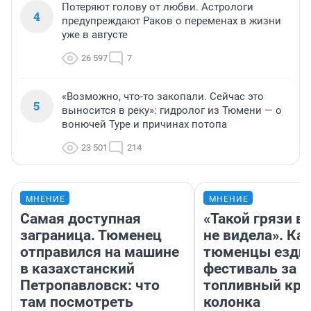
Потеряют голову от любви. Астрологи
4
предупреждают Раков о переменах в жизни
уже в августе
26 597
7
«Возможно, что-то закопали. Сейчас это
5
выносится в реку»: гидролог из Тюмени — о
вонючей Туре и причинах потопа
23 501
214
МНЕНИЕ
МНЕНИЕ
Самая доступная
«Такой грязи в
заграница. Тюменец
не видела». Ка
отправился на машине
тюменцы ездил
в казахстанский
фестиваль за 9
Петропавловск: что
топливный кри
там посмотреть
колонка