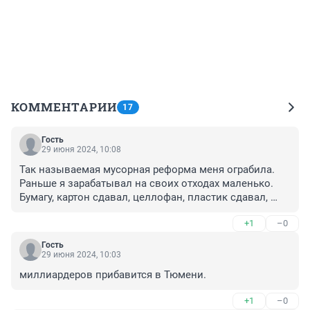
КОММЕНТАРИИ
17
Гость
29 июня 2024, 10:08
Так называемая мусорная реформа меня ограбила. 
Раньше я зарабатывал на своих отходах маленько. 
Бумагу, картон сдавал, целлофан, пластик сдавал, 
металл (конс. банки, скобки и др. сдавал, объедки в 
+1
–0
компост. А сейчас с меня дерут деньги если я даже не 
пользуюсь их "услугами". Меня лишили даже того 
Гость
микроскопического заработка, вынуждая платить в 
29 июня 2024, 10:03
десятки раз больше.
миллиардеров прибавится в Тюмени.
+1
–0