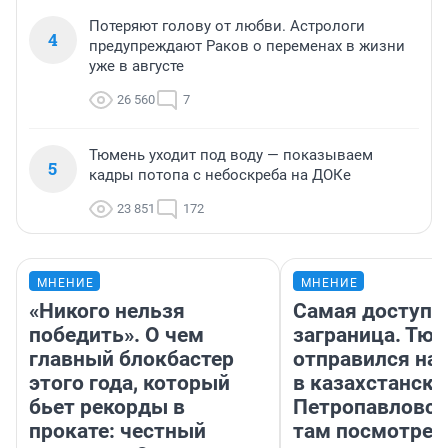
Потеряют голову от любви. Астрологи
4
предупреждают Раков о переменах в жизни
уже в августе
26 560
7
Тюмень уходит под воду — показываем
5
кадры потопа с небоскреба на ДОКе
23 851
172
МНЕНИЕ
МНЕНИЕ
«Никого нельзя
Самая доступн
победить». О чем
заграница. Тю
главный блокбастер
отправился на
этого года, который
в казахстански
бьет рекорды в
Петропавловск
прокате: честный
там посмотрет