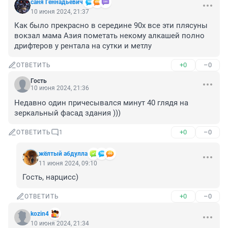
саня Геннадьевич
10 июня 2024, 21:37
Как было прекрасно в середине 90х все эти плясуны 
вокзал мама Азия пометать некому алкашей полно 
дрифтеров у рентала на сутки и метлу
+0
–0
ОТВЕТИТЬ
Гость
10 июня 2024, 21:36
Недавно один причесывался минут 40 глядя на 
зеркальный фасад здания )))
+0
–0
ОТВЕТИТЬ
1
жёлтый абдулла
11 июня 2024, 09:10
Гость, нарцисс)
+0
–0
ОТВЕТИТЬ
kozin4
10 июня 2024, 21:34