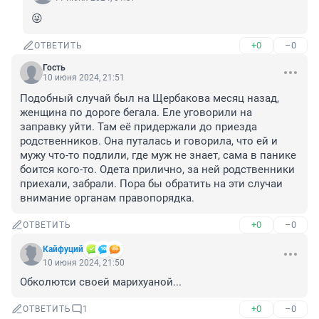
😜
+0
–0
ОТВЕТИТЬ
Гость
10 июня 2024, 21:51
Подобный случай был на Щербакова месяц назад, 
женщина по дороге бегала. Еле уговорили на 
заправку уйти. Там её придержали до приезда 
родственников. Она путалась и говорила, что ей и 
мужу что-то подлили, где муж не знает, сама в панике 
боится кого-то. Одета прилично, за ней родственники 
приехали, забрали. Пора бы обратить на эти случаи 
внимание органам правопорядка.
+0
–0
ОТВЕТИТЬ
Кайфуций
10 июня 2024, 21:50
Обколютси своей марихуаной...
+0
–0
ОТВЕТИТЬ
1