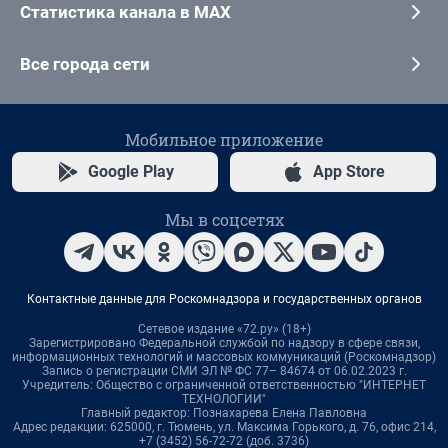
Статистика канала в MAX
Все города сети
Мобильное приложение
Google Play
App Store
Мы в соцсетях
Контактные данные для Роскомнадзора и государственных органов
Сетевое издание «72.ру» (18+)
Зарегистрировано Федеральной службой по надзору в сфере связи,
информационных технологий и массовых коммуникаций (Роскомнадзор)
Запись о регистрации СМИ ЭЛ № ФС 77– 84674 от 06.02.2023 г.
Учредитель: Общество с ограниченной ответственностью "ИНТЕРНЕТ
ТЕХНОЛОГИИ"
Главный редактор: Познахарева Елена Павловна
Адрес редакции: 625000, г. Тюмень, ул. Максима Горького, д. 76, офис 214,
+7 (3452) 56-72-72 (доб. 3736)