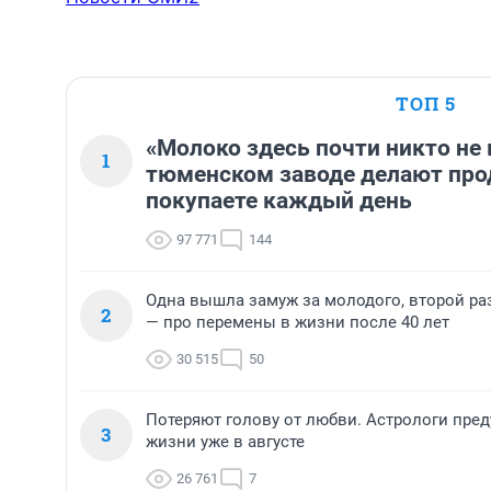
ТОП 5
«Молоко здесь почти никто не 
1
тюменском заводе делают про
покупаете каждый день
97 771
144
Одна вышла замуж за молодого, второй ра
2
— про перемены в жизни после 40 лет
30 515
50
Потеряют голову от любви. Астрологи пре
3
жизни уже в августе
26 761
7