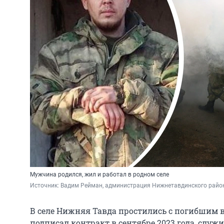
Мужчина родился, жил и работал в родном селе
Источник: 
Вадим Рейман, администрация Нижнетавдинского райо
В селе Нижняя Тавда простились с погибшим 
подписал контракт в сентябре 2023 года, служ