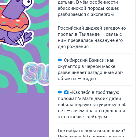
детьми. В чём особенности
абиссинской породы кошек —
разбираемся с экспертом
Российский диджей загадочно
пропал в Таиланде — связь с
ним прервалась накануне его
дня рождения
Сибирский Бэнкси: как
скульптор в черной маске
развешивает загадочные арт-
объекты — видео
«Как тебя в гроб такую
положат?» Мать двоих детей
набила первую татуировку в 50
лет — зачем она это сделала и
что отвечает хейтерам
Где набрать воды возле дома?
Публикуем 50 свежих адресов