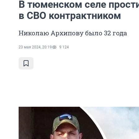
В тюменском селе прост
в СВО контрактником
Николаю Архипову было 32 года
23 мая 2024, 20:19
9 124