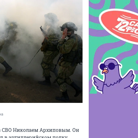
на
в СВО Николаем Архиповым. Он
ил в артиллерийском полку