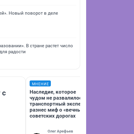
ей». Новый поворот в деле
азовании». В стране растет число
для радости
МНЕНИЕ
МНЕНИЕ
 с
Наследие, которое
«Аренду подн
чудом не развалилось:
втрое». Владе
транспортный эксперт
тюменского б
разнес миф о «вечных»
неформалов р
советских дорогах
почему его з
Олег Арефьев