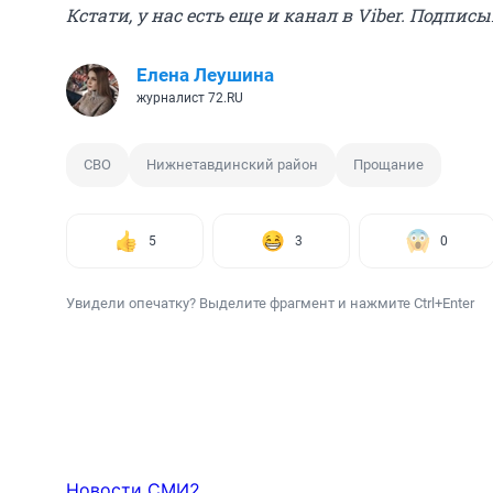
Кстати, у нас есть еще и канал в Viber. Подпис
Елена Леушина
журналист 72.RU
СВО
Нижнетавдинский район
Прощание
5
3
0
Увидели опечатку? Выделите фрагмент и нажмите Ctrl+Enter
Новости СМИ2