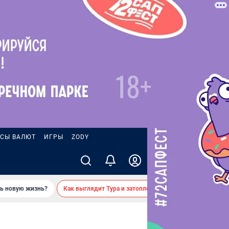
СЫ ВАЛЮТ
ИГРЫ
ZODY
ть новую жизнь?
Как выглядит Тура и затопленные берега — вид с реки