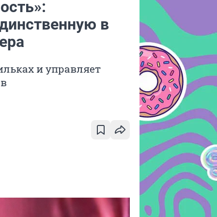
ость»:
динственную в
ера
ильках и управляет
ов