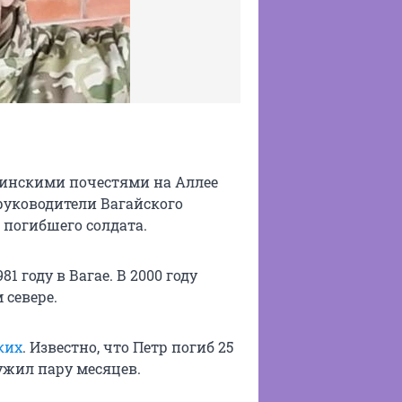
оинскими почестями на Аллее
руководители Вагайского
 погибшего солдата.
1 году в Вагае. В 2000 году
 севере.
ких
. Известно, что Петр погиб 25
ужил пару месяцев.