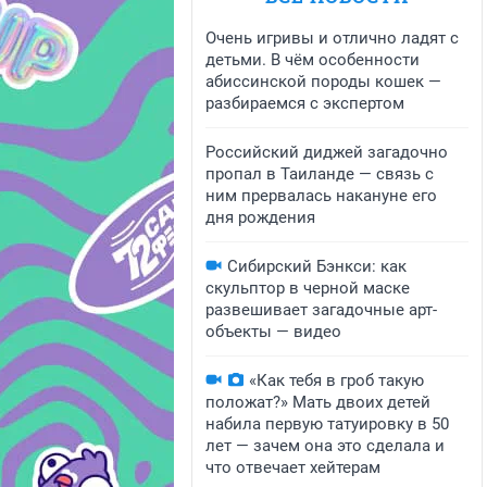
Очень игривы и отлично ладят с
детьми. В чём особенности
абиссинской породы кошек —
разбираемся с экспертом
Российский диджей загадочно
пропал в Таиланде — связь с
ним прервалась накануне его
дня рождения
Сибирский Бэнкси: как
скульптор в черной маске
развешивает загадочные арт-
объекты — видео
«Как тебя в гроб такую
положат?» Мать двоих детей
набила первую татуировку в 50
лет — зачем она это сделала и
что отвечает хейтерам