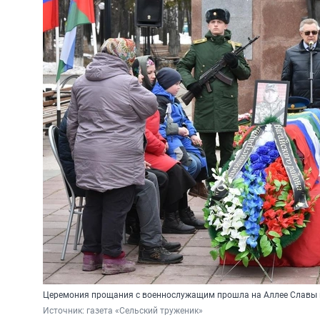
Церемония прощания с военнослужащим прошла на Аллее Славы 
Источник: 
газета «Сельский труженик»