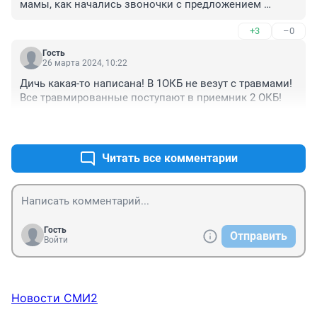
мамы, как начались звоночки с предложением 
ритуальных услуг. Всего звонков 5 состоялось от этих 
+3
–0
навязчивых похоронщиков. Было это в начале 
месяца. Человек умер в реанимации 2-й областной.
Гость
26 марта 2024, 10:22
Дичь какая-то написана! В 1ОКБ не везут с травмами! 
Все травмированные поступают в приемник 2 ОКБ!
+1
–0
Читать все комментарии
Гость
Отправить
Войти
Новости СМИ2