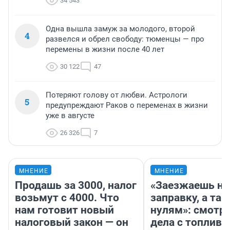
34 543
Одна вышла замуж за молодого, второй
4
развелся и обрел свободу: тюменцы — про
перемены в жизни после 40 лет
30 122
47
Потеряют голову от любви. Астрологи
5
предупреждают Раков о переменах в жизни
уже в августе
26 326
7
МНЕНИЕ
МНЕНИЕ
Продашь за 3000, налог
«Заезжаешь на
возьмут с 4000. Что
заправку, а там
нам готовит новый
нулям»: смотри
налоговый закон — он
дела с топливо