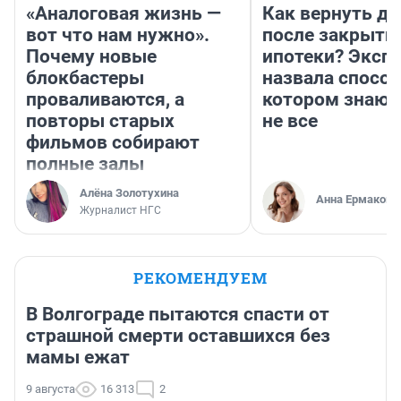
«Аналоговая жизнь —
Как вернуть де
вот что нам нужно».
после закрыти
Почему новые
ипотеки? Эксп
блокбастеры
назвала способ
проваливаются, а
котором знают
повторы старых
не все
фильмов собирают
полные залы
Алёна Золотухина
Анна Ермакова
Журналист НГС
РЕКОМЕНДУЕМ
В Волгограде пытаются спасти от
страшной смерти оставшихся без
мамы ежат
9 августа
16 313
2