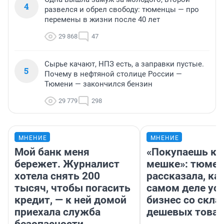
4
развелся и обрел свободу: тюменцы — про
перемены в жизни после 40 лет
29 868
47
Сырье качают, НПЗ есть, а заправки пустые.
5
Почему в нефтяной столице России —
Тюмени — закончился бензин
29 779
298
МНЕНИЕ
МНЕНИЕ
Мой банк меня
«Покупаешь ко
бережет. Журналист
мешке»: тюмен
хотела снять 200
рассказала, как
тысяч, чтобы погасить
самом деле ус
кредит, — к ней домой
бизнес со скл
приехала служба
дешевых това