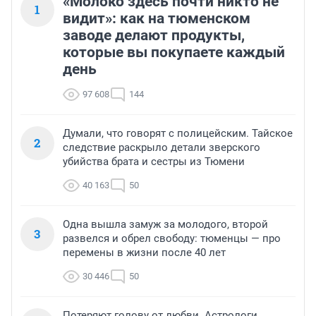
«Молоко здесь почти никто не
1
видит»: как на тюменском
заводе делают продукты,
которые вы покупаете каждый
день
97 608
144
Думали, что говорят с полицейским. Тайское
2
следствие раскрыло детали зверского
убийства брата и сестры из Тюмени
40 163
50
Одна вышла замуж за молодого, второй
3
развелся и обрел свободу: тюменцы — про
перемены в жизни после 40 лет
30 446
50
Потеряют голову от любви. Астрологи