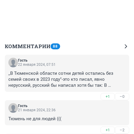
КОММЕНТАРИИ
88
Гость
22 января 2024, 07:51
,,В Тюменской области сотни детей остались без 
семей своих в 2023 году"-это кто писал, явно 
нерусский, русский бы написал хотя бы так: В 
Тюменской области сотни детей остались без своих 
+1
–0
семей в 2023 году. ,,Грамотность" зашкаливает как у 
пишущих, так и у редакторов. Позор.
Гость
21 января 2024, 22:36
Тюмень не для людей (((
+1
–2