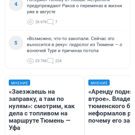
4
предупреждают Раков о переменах в жизни
уже в августе
26 676
7
«Возможно, что-то закопали. Сейчас это
5
выносится в реку»: гидролог из Тюмени — о
вонючей Туре и причинах потопа
23 766
224
МНЕНИЕ
МНЕНИЕ
«Заезжаешь на
«Аренду подня
заправку, а там по
втрое». Владел
нулям»: смотрим, как
тюменского ба
дела с топливом на
неформалов ра
маршруте Тюмень —
почему его за
Уфа