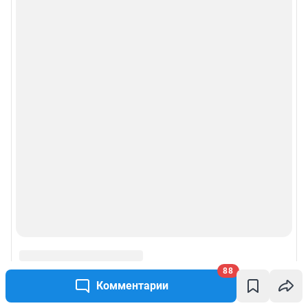
Рубрики
Реклама на сайте
Прайс-лист
О компании
Наши награды
Наши вакансии
Техподдержка
Предвыборная агитация
88
Комментарии
Статистика канала в MAX