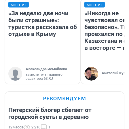
МНЕНИЕ
МНЕНИЕ
«За неделю две ночи
«Никогда не
были страшные»:
чувствовал себ
туристка рассказала об
безопасно». Т
отдыхе в Крыму
проехался по 
Казахстана и о
в восторге — п
Александра Исмайлова
Анатолий Кузн
заместитель главного
редактора 63.RU
РЕКОМЕНДУЕМ
Питерский блогер сбегает от
городской суеты в деревню
12 часов
2 216
1