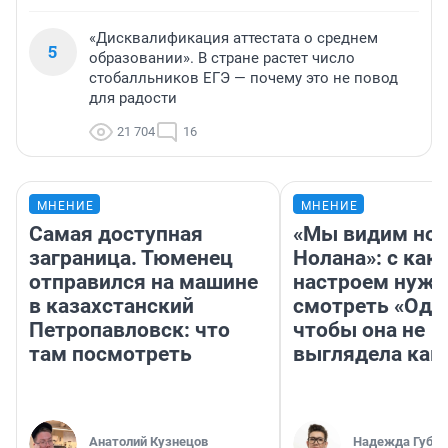
«Дисквалификация аттестата о среднем
5
образовании». В стране растет число
стобалльников ЕГЭ — почему это не повод
для радости
21 704
16
МНЕНИЕ
МНЕНИЕ
Самая доступная
«Мы видим нов
заграница. Тюменец
Нолана»: с как
отправился на машине
настроем нужн
в казахстанский
смотреть «Оди
Петропавловск: что
чтобы она не
там посмотреть
выглядела как
Анатолий Кузнецов
Надежда Губар