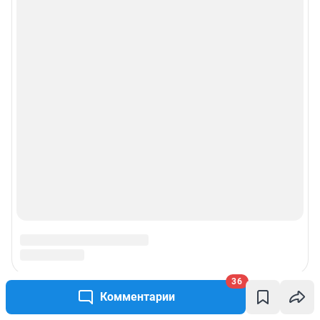
Реклама на сайте
Прайс-лист
О компании
Наши награды
Наши вакансии
Техподдержка
Предвыборная агитация
36
Статистика канала в MAX
Комментарии