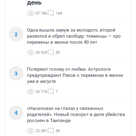
день
97 786
144
Одна вышла замуж за молодого, второй
2
развелся и обрел свободу: тюменцы — про
перемены в жизни после 40 лет
30 533
50
Потеряют голову от любви. Астрологи
3
предупреждают Раков о переменах в жизни
уже в августе
26 774
7
«Насиловал на глазах у связанных
4
родителей». Новый поворот в деле убийства
россиян в Таиланде
22 381
36