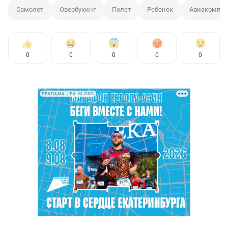
Самолет
Овербукинг
Полет
Ребенок
Авиакомпа
0
0
0
0
0
РЕКЛАМА • EA-M.ORG