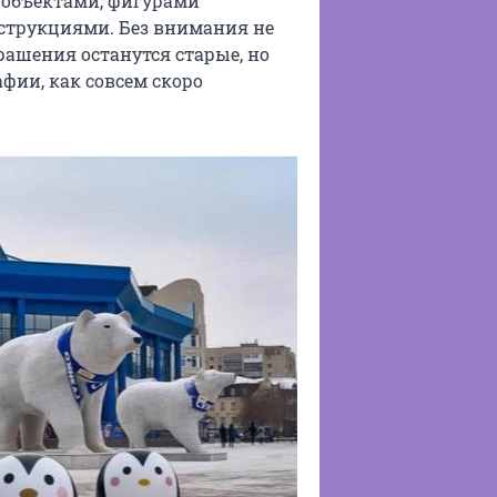
т-объектами, фигурами
струкциями. Без внимания не
рашения останутся старые, но
фии, как совсем скоро