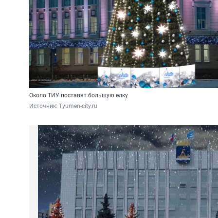
Около ТИУ поставят большую елку
Источник: 
Tyumen-city.ru