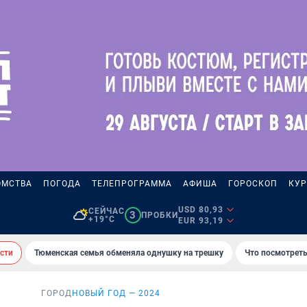
ОМСТВА
ПОГОДА
ТЕЛЕПРОГРАММА
АФИША
ГОРОСКОП
КУР
USD 80,93
СЕЙЧАС
3
ПРОБКИ
+19°C
EUR 93,19
сти
Тюменская семья обменяла однушку на трешку
Что посмотреть
ГОРОД
НОВЫЙ ГОД — 2024