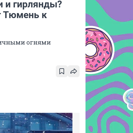
и и гирлянды?
т Тюмень к
дничными огнями