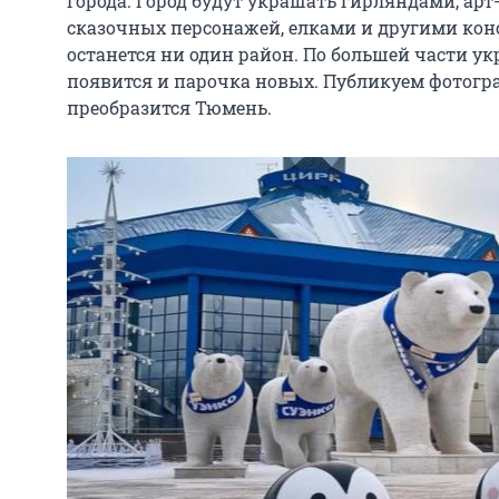
города. Город будут украшать гирляндами, ар
сказочных персонажей, елками и другими кон
останется ни один район. По большей части ук
появится и парочка новых. Публикуем фотогра
преобразится Тюмень.