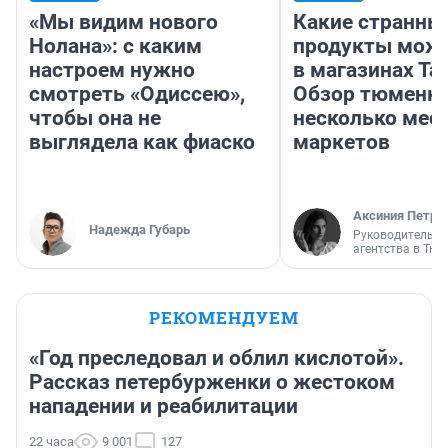
«Мы видим нового
Какие странны
Нолана»: с каким
продукты можн
настроем нужно
в магазинах Та
смотреть «Одиссею»,
Обзор тюменки
чтобы она не
несколько мес
выглядела как фиаско
маркетов
Аксиния Петро
Надежда Губарь
Руководитель м
агентства в Тю
РЕКОМЕНДУЕМ
«Год преследовал и облил кислотой».
Рассказ петербурженки о жестоком
нападении и реабилитации
22 часа
9 001
127