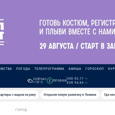
ОМСТВА
ПОГОДА
ТЕЛЕПРОГРАММА
АФИША
ГОРОСКОП
КУР
USD 82,17
СЕЙЧАС
2
ПРОБКИ
+18°C
EUR 94,84
артиры с видом на реку
Открыли новую развязку в Тюмени
Где на
ГОРОД