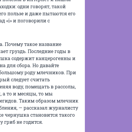
ходки: одни говорят, такой
 его пользе и даже пытаются его
д «i» и поговорили с
а. Почему такое название
ет груздь. Последние годы в
ушка содержит канцерогенны и
на для сбора. Но давайте
 большому роду млечников. При
рый следует считать
еняя воду, помещать в рассолы,
 а то и месяцы, то мы
егидов. Таким образом млечник
бления, — рассказал журналисту
ке чернушка становится такого
 гриб не годится.