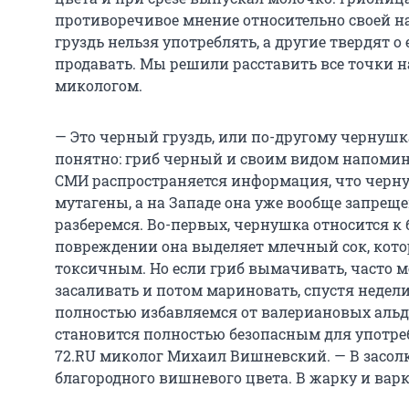
противоречивое мнение относительно своей на
груздь нельзя употреблять, а другие твердят о
продавать. Мы решили расставить все точки на
микологом.
— Это черный груздь, или по-другому чернушк
понятно: гриб черный и своим видом напомина
СМИ распространяется информация, что черн
мутагены, а на Западе она уже вообще запреще
разберемся. Во-первых, чернушка относится к
повреждении она выделяет млечный сок, кото
токсичным. Но если гриб вымачивать, часто м
засаливать и потом мариновать, спустя недели,
полностью избавляемся от валериановых альд
становится полностью безопасным для употре
72.RU миколог Михаил Вишневский. — В засол
благородного вишневого цвета. В жарку и варку