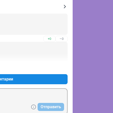
+0
–0
+0
–0
нтарии
Отправить