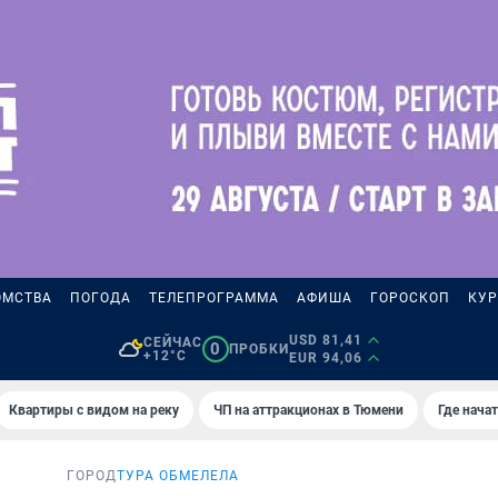
ОМСТВА
ПОГОДА
ТЕЛЕПРОГРАММА
АФИША
ГОРОСКОП
КУР
USD 81,41
СЕЙЧАС
0
ПРОБКИ
+12°C
EUR 94,06
Квартиры с видом на реку
ЧП на аттракционах в Тюмени
Где нача
ГОРОД
ТУРА ОБМЕЛЕЛА