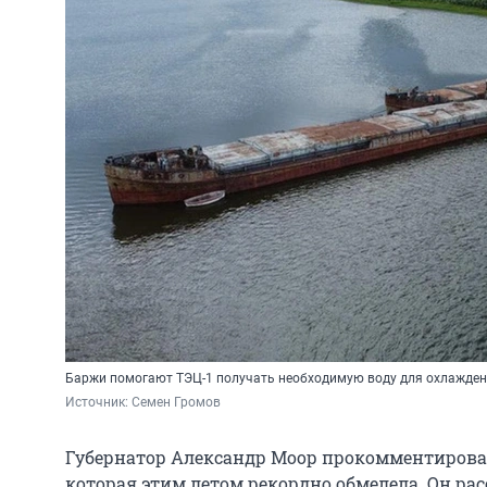
Баржи помогают ТЭЦ-1 получать необходимую воду для охлажде
Источник: 
Семен Громов
Губернатор Александр Моор прокомментировал
которая этим летом рекордно обмелела. Он рас