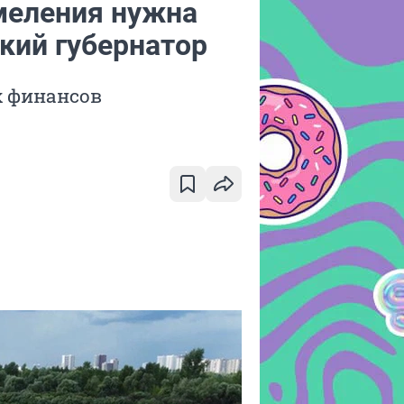
меления нужна
кий губернатор
х финансов