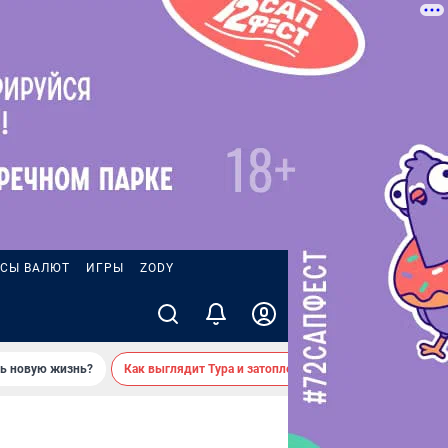
СЫ ВАЛЮТ
ИГРЫ
ZODY
ть новую жизнь?
Как выглядит Тура и затопленные берега — вид с реки