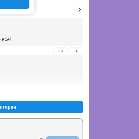
 всё!
+0
–0
+0
–0
нтарии