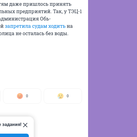
стям даже пришлось принять
ьных предприятий. Так, у ТЭЦ-1
администрация Обь-
ей
запретила судам ходить
на
лица не осталась без воды.
0
0
 задания!