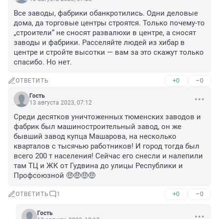
Все заводы, фабрики обанкротились. Одни деловые 
дома, да торговые центры строятся. Только почему-то 
„строители“ не сносят развалюхи в центре, а сносят 
заводы и фабрики. Расселяйте людей из хибар в 
центре и стройте высотки — вам за это скажут только 
спасибо. Но нет.
+0
–0
ОТВЕТИТЬ
Гость
13 августа 2023, 07:12
Среди десятков уничтоженных тюменских заводов и 
фабрик был машиностроительный завод, он же 
бывший завод купца Машарова, на несколько 
кварталов с тысячью работников! И город тогда был 
всего 200 т населения! Сейчас его снесли и налепили 
там ТЦ и ЖК от Гудвина до улицы Республики и 
Профсоюзной 🤑🤑🤑🤑
+0
–0
ОТВЕТИТЬ
1
Гость