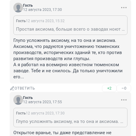
Гость
12 августа 2023, 17:30
Гость
12 августа 2023, 15:32
Простая аксиома, больше всего о заводах ноют те, кто меньше всего какое-либо отношение к ним когда-либо имел, то есть хоть сколько-то работал на них... Они только названия их вызубрили, но даже толком не знают чем эти заводы занимались и что производили...
Глупо усложнять аксиому, на то она и аксиома. 
Аксиома, что радуются уничтожению тюменских 
производств, исторических зданий те, кто против 
развития производств или глупцы. 

А я работал на всемирно известном тюменском 
заводе. Тебе и не снилось. Да только уничтожили 
его...
+2
–0
ОТВЕТИТЬ
Гость
12 августа 2023, 17:55
Гость
12 августа 2023, 17:30
Глупо усложнять аксиому, на то она и аксиома. Аксиома, что радуются уничтожению тюменских производств, исторических зданий те, кто против развития производств или глупцы. А я работал на всемирно известном тюменском заводе. Тебе и не снилось. Да только уничтожили его...
Открытое вранье, ты даже представление не 