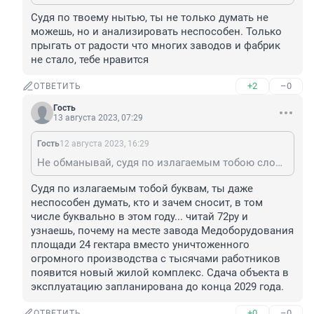
Судя по твоему нытью, ты не только думать не 
можешь, но и анализировать неспособен. Только 
прыгать от радости что многих заводов и фабрик 
не стало, тебе нравится
+2
–0
ОТВЕТИТЬ
Гость
13 августа 2023, 07:29
Гость
12 августа 2023, 16:29
Не обманывай, судя по излагаемым тобою словам, думать ты никак не мог по определению, в связи с отсутствием такой возможности у тебя технически...
Судя по излагаемым тобой буквам, ты даже 
неспособен думать, кто и зачем сносит, в том 
числе буквально в этом году... читай 72ру и 
узнаешь, почему на месте завода Медоборудования 
площади 24 гектара вместо уничтоженного 
огромного производства с тысячами работников 
появится новый жилой комплекс. Сдача объекта в 
эксплуатацию запланирована до конца 2029 года.
+0
–0
ОТВЕТИТЬ