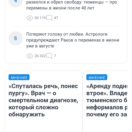
4
развелся и обрел свободу: тюменцы — про
перемены в жизни после 40 лет
30 119
47
Потеряют голову от любви. Астрологи
5
предупреждают Раков о переменах в жизни
уже в августе
26 322
7
МНЕНИЕ
МНЕНИЕ
«Спуталась речь, понес
«Аренду подня
пургу». Врач — о
втрое». Владел
смертельном диагнозе,
тюменского ба
который сложно
неформалов ра
обнаружить
почему его за