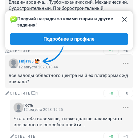
Владимировича... Турбомеханичкский, Механический, 
Судостроительный, Приборостроительный, 
Медооборудования, Завод пластмас, Моторный тоже 
Получай награды за комментарии и другие 
развалился по сути, Завод Электрон, 
задания!
Станкостроительный, Лесоперерабатывающий 
комплекс "Тура"..и многие другие...порядка 80 
Подробнее в профиле
заводов и фабрик....
+1
–0
ОТВЕТИТЬ
sanja185
12 августа 2023, 18:44
все заводы областного центра на 3 ёх платформах жд 
вокзала?
+0
–0
ОТВЕТИТЬ
4
Гость
12 августа 2023, 19:25
Что с тебя возьмешь, ты-же дальше алкомаркета 
все равно не способен пройти...
+0
–1
ОТВЕТИТЬ