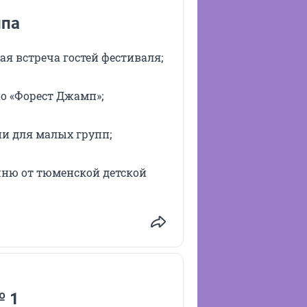
ппа
я встреча гостей фестиваля;
о «Форест Джамп»;
и для малых групп;
ню от тюменской детской
№ 1