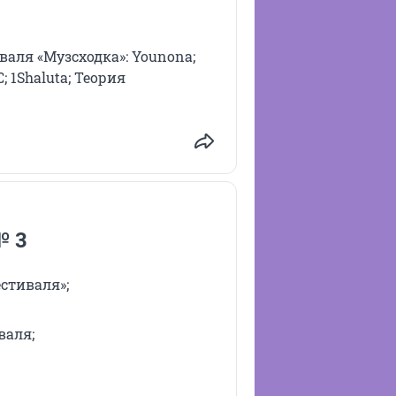
аля «Музсходка»: Younona;
С; 1Shaluta; Теория
№ 3
стиваля»;
валя;