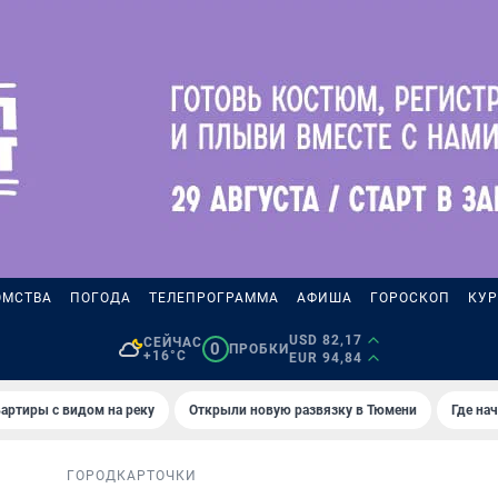
ОМСТВА
ПОГОДА
ТЕЛЕПРОГРАММА
АФИША
ГОРОСКОП
КУР
USD 82,17
СЕЙЧАС
0
ПРОБКИ
+16°C
EUR 94,84
артиры с видом на реку
Открыли новую развязку в Тюмени
Где на
ГОРОД
КАРТОЧКИ