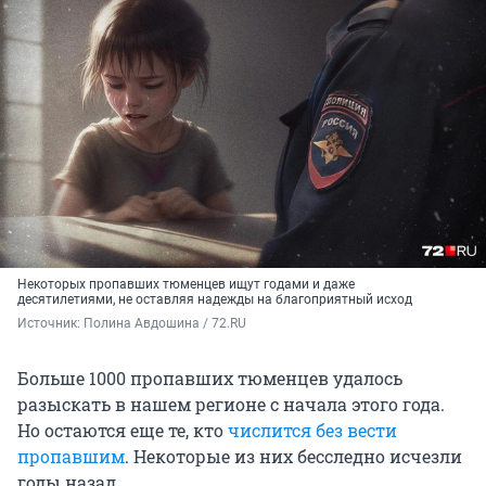
Некоторых пропавших тюменцев ищут годами и даже
десятилетиями, не оставляя надежды на благоприятный исход
Источник: 
Полина Авдошина / 72.RU
Больше 1000 пропавших тюменцев удалось
разыскать в нашем регионе с начала этого года.
Но остаются еще те, кто
числится без вести
пропавшим
. Некоторые из них бесследно исчезли
годы назад.