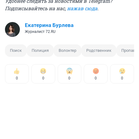
Удобнее следить за новостями в Telegram?
Подписывайтесь на нас,
нажав сюда
.
Екатерина Бурлева
Журналист 72.RU
Поиск
Полиция
Волонтер
Родственник
Пропавши
0
0
0
0
0