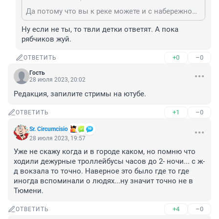
Да потому что вы к реке можете и с набережной спуститься! Какой вам доступ нужен? Болтаться в частных дворах людей, которые могут себе позволить владеть домом на Кирова? А ты кто вообще? Заработал - покупай и не ной. Страдаешь от пролетарской ненависти (скорее, зависти) и несправедливости? Иди лесом.
Ну если не ты, то твли детки ответят. А пока 
рябчиков жуй.
+0
–0
ОТВЕТИТЬ
Гость
28 июля 2023, 20:02
Редакция, запилите стримы на ютубе.
+1
–0
ОТВЕТИТЬ
Sr. Circumcisio
28 июля 2023, 19:57
Уже не скажу когда и в городе каком, но помню что 
ходили дежурные троллейбусы часов до 2- ночи... с ж-
д вокзала то точно. Наверное это было где то где 
иногда вспоминали о людях...ну значит точно не в 
Тюмени.
+4
–0
ОТВЕТИТЬ