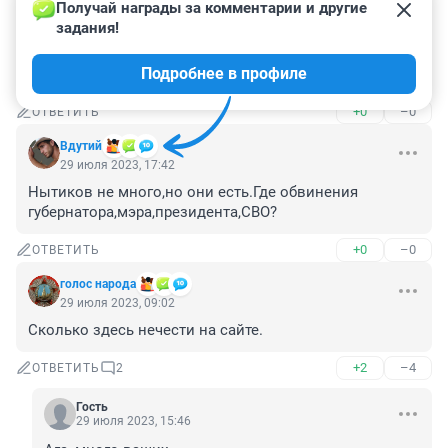
Получай награды за комментарии и другие 
После фейерверка в сторону ДОКа не было 
задания!
автобусов, по крайней мере до 22.40 ни одного не 
было. Пришлось идти пешком минут 40. Хотя 
Подробнее в профиле
обещали 2-й автобус от ост. Святителя Филофея
+0
–0
ОТВЕТИТЬ
Вдутий
29 июля 2023, 17:42
Нытиков не много,но они есть.Где обвинения 
губернатора,мэра,президента,СВО?
+0
–0
ОТВЕТИТЬ
голос народа
29 июля 2023, 09:02
Сколько здесь нечести на сайте.
+2
–4
ОТВЕТИТЬ
2
Гость
29 июля 2023, 15:46