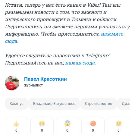
Кстати, теперь у нас есть канал в Viber! Там мы
размещаем новости о том, что важного и
интересного происходит в Тюмени и области.
Подписавшись, вы сможете первыми узнавать эту
информацию. Чтобы присоединиться,
нажмите
сюда
.
Удобнее следить за новостями в Telegram?
Подписывайтесь на нас,
нажав сюда
.
Павел Красоткин
журналист
Кампус
Владимир Евтушенков
Строительство
Дизайн
0
0
0
0
0