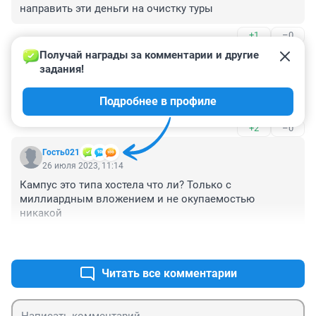
направить эти деньги на очистку туры
+1
–0
Получай награды за комментарии и другие 
Гость
26 июля 2023, 11:35
задания!
лучше эти деньги на объездную потратить,а не на 
Подробнее в профиле
общаги студенческие.
+2
–0
Гость021
26 июля 2023, 11:14
Кампус это типа хостела что ли? Только с 
миллиардным вложением и не окупаемостью 
никакой
+1
–0
Читать все комментарии