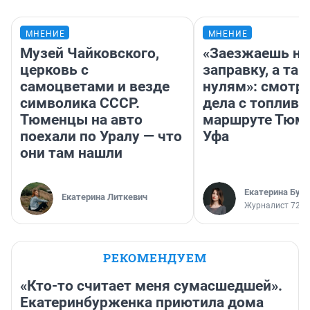
МНЕНИЕ
МНЕНИЕ
Музей Чайковского,
«Заезжаешь на
церковь с
заправку, а там
самоцветами и везде
нулям»: смотри
символика СССР.
дела с топливо
Тюменцы на авто
маршруте Тюм
поехали по Уралу — что
Уфа
они там нашли
Екатерина Бур
Екатерина Литкевич
Журналист 72.R
РЕКОМЕНДУЕМ
«Кто-то считает меня сумасшедшей».
Екатеринбурженка приютила дома