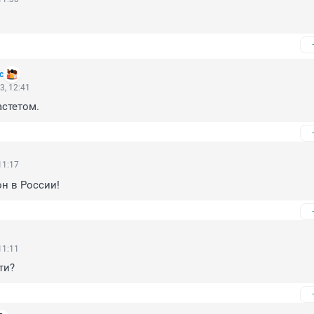
с
3, 12:41
астетом.
11:17
он в России!
11:11
ти?