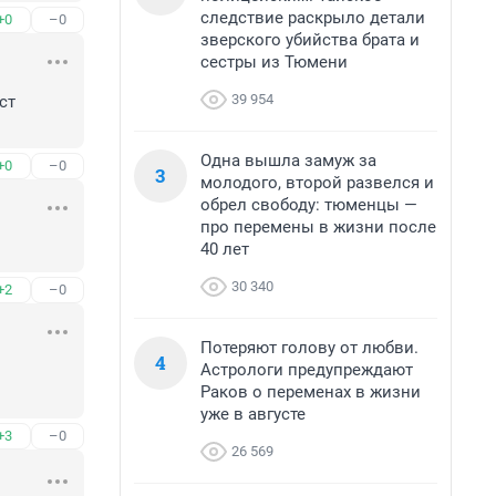
следствие раскрыло детали
+0
–0
зверского убийства брата и
сестры из Тюмени
39 954
т 
Одна вышла замуж за
+0
–0
3
молодого, второй развелся и
обрел свободу: тюменцы —
про перемены в жизни после
40 лет
30 340
+2
–0
Потеряют голову от любви.
4
Астрологи предупреждают
Раков о переменах в жизни
уже в августе
+3
–0
26 569