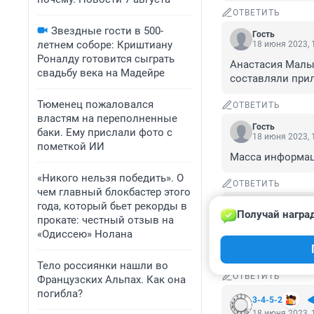
ОТВЕТИТЬ
Звездные гости в 500-
Гость
летнем соборе: Криштиану
18 июня 2023, 
Роналду готовится сыграть
Анастасия Малы
свадьбу века на Мадейре
составляли прил
Тюменец пожаловался
ОТВЕТИТЬ
властям на переполненные
Гость
баки. Ему прислали фото с
18 июня 2023, 
пометкой ИИ
Масса информаци
«Никого нельзя победить». О
ОТВЕТИТЬ
чем главный блокбастер этого
года, который бьет рекорды в
Гость
Получай награ
18 июня 2023, 
прокате: честный отзыв на
«Одиссею» Нолана
На кладбище обн
Занавес.
Тело россиянки нашли во
ОТВЕТИТЬ
Французских Альпах. Как она
погибла?
3-4-5-2
18 июня 2023, 