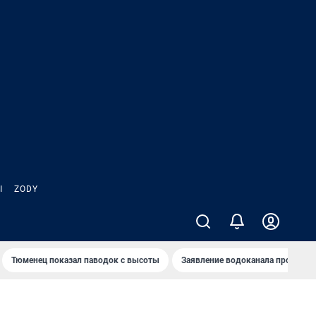
Ы
ZODY
Тюменец показал паводок с высоты
Заявление водоканала про запа