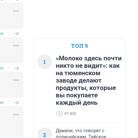
+0
–0
ТОП 5
«Молоко здесь почти
1
никто не видит»: как
+0
–0
на тюменском
заводе делают
продукты, которые
вы покупаете
каждый день
+0
–0
97 405
Думали, что говорят с
2
полицейским. Тайское