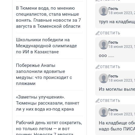
В Тюмени вода, по мнению
Гость
18 июня 2023, 
специалистов, стала меньше
вонять. Главные новости за 7
труп на кладбищ
августа в Тюменской области
ОТВЕТИТЬ
Школьники победили на
Гость
Международной олимпиаде
18 июня 2023, 
по ИИ в Казахстане
ооо .....
Побережье Анапы
ОТВЕТИТЬ
заполонили ядовитые
Гость
медузы: что происходит с
18 июня 2023, 
пляжами
Из могилы вылез
«Заметны улучшения».
ОТВЕТИТЬ
Тюменцы рассказали, пахнет
ли у них вода из-под крана
Гость
18 июня 2023, 
Рабочий день хотят сократить,
На кладбище обна
но только летом — и вот
надо было ПИС
почему. Новости 7 августа