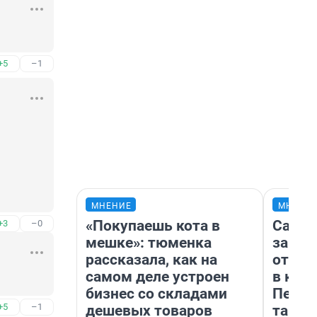
+5
–1
МНЕНИЕ
МНЕНИ
«Покупаешь кота в
Самая
+3
–0
мешке»: тюменка
загра
рассказала, как на
отпра
самом деле устроен
в каз
бизнес со складами
Петро
+5
–1
дешевых товаров
там п