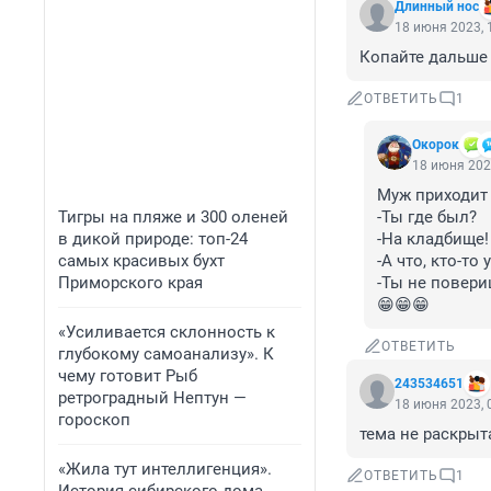
Длинный нос
18 июня 2023, 
Копайте дальше 
ОТВЕТИТЬ
1
Окорок
18 июня 202
Муж приходит 
Тигры на пляже и 300 оленей
-Ты где был? 

в дикой природе: топ-24
-На кладбище! 
самых красивых бухт
-А что, кто-то 
Приморского края
-Ты не повери
😁😁😁
«Усиливается склонность к
ОТВЕТИТЬ
глубокому самоанализу». К
чему готовит Рыб
243534651
ретроградный Нептун —
18 июня 2023, 
гороскоп
тема не раскрыта
«Жила тут интеллигенция».
ОТВЕТИТЬ
1