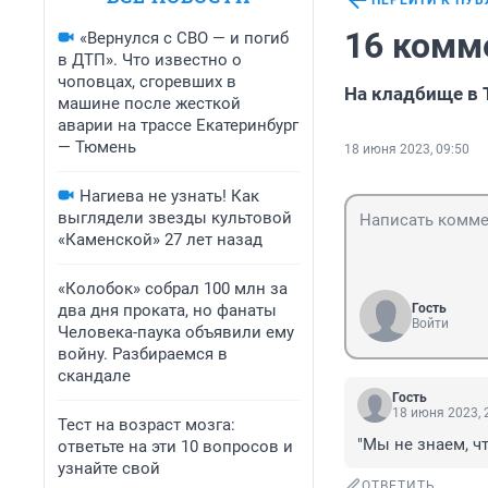
ПЕРЕЙТИ К ПУ
16 комм
«Вернулся с СВО — и погиб
в ДТП». Что известно о
чоповцах, сгоревших в
На кладбище в 
машине после жесткой
аварии на трассе Екатеринбург
— Тюмень
18 июня 2023, 09:50
Нагиева не узнать! Как
выглядели звезды культовой
«Каменской» 27 лет назад
«Колобок» собрал 100 млн за
два дня проката, но фанаты
Гость
Войти
Человека-паука объявили ему
войну. Разбираемся в
скандале
Гость
18 июня 2023, 
Тест на возраст мозга:
"Мы не знаем, чт
ответьте на эти 10 вопросов и
узнайте свой
ОТВЕТИТЬ