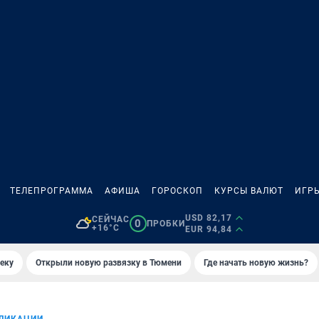
ТЕЛЕПРОГРАММА
АФИША
ГОРОСКОП
КУРСЫ ВАЛЮТ
ИГР
USD 82,17
СЕЙЧАС
0
ПРОБКИ
+16°C
EUR 94,84
еку
Открыли новую развязку в Тюмени
Где начать новую жизнь?