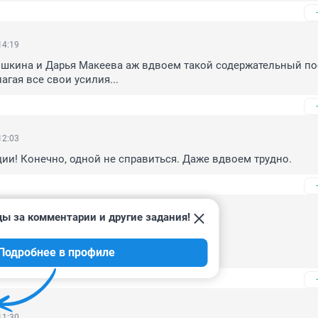
14:19
шкина и Дарья Макеева аж вдвоем такой содержательный пос
агая все свои усилия...
12:03
и! Конечно, одной не справиться. Даже вдвоем трудно.
ды за комментарии и другие задания!
11:45
аружен труп 

Подробнее в профиле
11:30