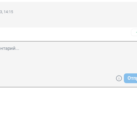
3, 14:15
Отп