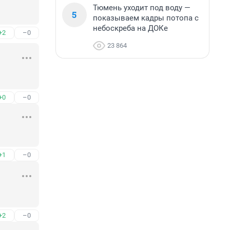
Тюмень уходит под воду —
5
показываем кадры потопа с
небоскреба на ДОКе
+2
–0
23 864
+0
–0
+1
–0
+2
–0