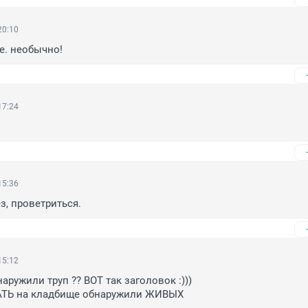
20:10
е. необычно!
17:24
15:36
, проветриться.
15:12
ружили труп ?? ВОТ так заголовок :))) 

АТЬ на кладбище обнаружили ЖИВЫХ