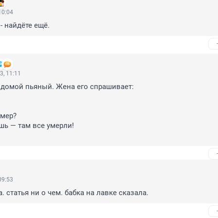
10:04
- найдёте ещё.
3, 11:11
домой пьяный. Жена его спрашивает: 



умер?

шь — там все умерли!

09:53
. статья ни о чем. бабка на лавке сказала.