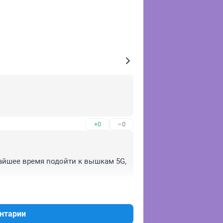
+0
–0
йшее время подойти к вышкам 5G, 
+0
–0
нтарии