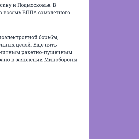
скву и Подмосковье. В
но восемь БПЛА самолетного
иоэлектронной борьбы,
енных целей. Еще пять
зенитным ракетно-пушечным
азано в заявлении Минобороны