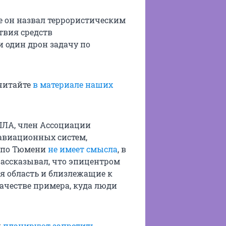
е он назвал террористическим
твия средств
 один дрон задачу по
 читайте
в материале наших
БПЛА, член Ассоциации
авиационных систем,
в по Тюмени
не имеет смысла
, в
 рассказывал, что эпицентром
ая область и близлежащие к
качестве примера, куда люди
и
планируют запретить