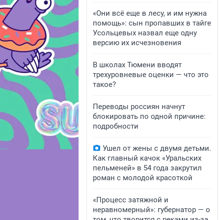
«Они всё еще в лесу, и им нужна
помощь»: сын пропавших в тайге
Усольцевых назвал еще одну
версию их исчезновения
В школах Тюмени вводят
трехуровневые оценки — что это
такое?
Переводы россиян начнут
блокировать по одной причине:
подробности
Ушел от жены с двумя детьми.
Как главный качок «Уральских
пельменей» в 54 года закрутил
роман с молодой красоткой
«Процесс затяжной и
неравномерный»: губернатор — о
том, что творится с реками из-за